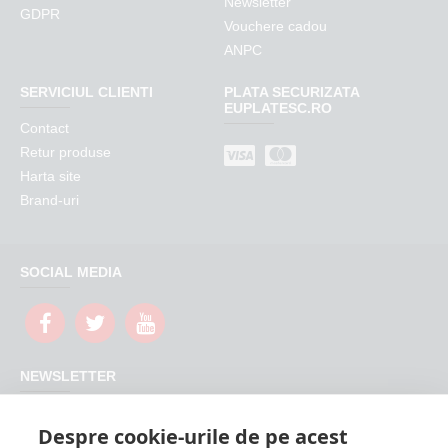
Newsletter
GDPR
Vouchere cadou
ANPC
SERVICIUL CLIENTI
PLATA SECURIZATA
EUPLATESC.RO
Contact
Retur produse
Harta site
Brand-uri
SOCIAL MEDIA
NEWSLETTER
Nu rata promotiile si updateurile produselor magazinului
Despre cookie-urile de pe acest
FeederShop