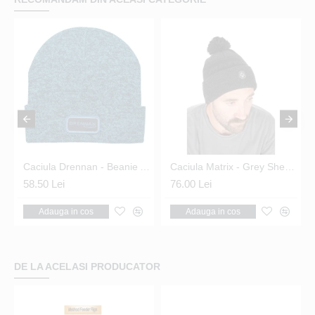
otective UV 4XL
Caciula Drennan - Beanie Aqua
Caciula Matrix - Grey Sherpa Bobble Hat
58.50 Lei
76.00 Lei
Adauga in cos
Adauga in cos
DE LA ACELASI PRODUCATOR