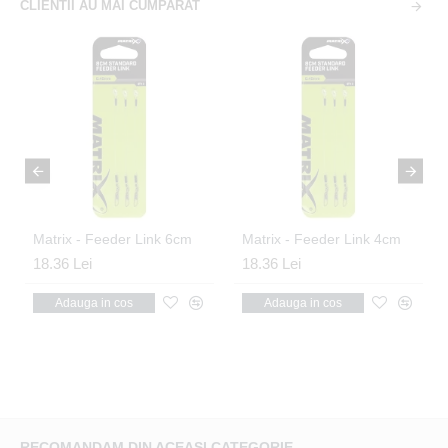
CLIENTII AU MAI CUMPARAT
ia Gear EVA Rig Box
Matrix - Feeder Link 6cm
Matrix - Feeder Link 4cm
18.36 Lei
18.36 Lei
Adauga in cos
Adauga in cos
RECOMANDAM DIN ACEASI CATEGORIE