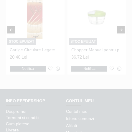
STOC EPUIZAT
STOC EPUIZAT
Carlige Circulare Legate Utopia Gear - Method Feeder Bait Band Nr.8
Chopper Manual pentru porumb dulce
20.40 Lei
36.72 Lei
Notifica
Notifica
INFO FEEDERSHOP
CONTUL MEU
Despre noi
Contul meu
Termeni si conditii
Istoric comenzi
Cum platesc
Afiliati
Livrare