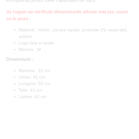
exceptional pentru zilele calduroase de vara.
Va rugam sa verificati dimensiunile afisate mai jos, exact
ca in poza .
Material : tehnic, uscare rapida, protectie UV, respirabil,
subtire
Logo fata si spate
Marime : M
Dimensiuni :
Maneca : 15 cm
Umeri: 41 cm
Lungime: 55 cm
Talie: 41 cm
Latime: 42 cm