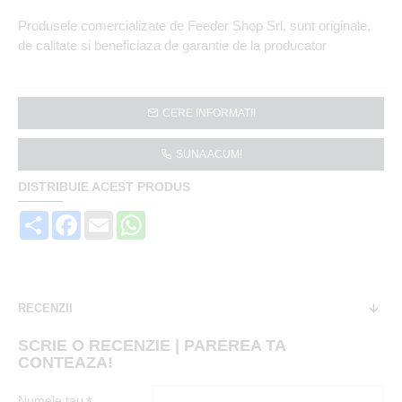
Produsele comercializate de Feeder Shop Srl, sunt originale,
de calitate si beneficiaza de garantie de la producator
CERE INFORMATII
SUNA ACUM!
DISTRIBUIE ACEST PRODUS
Share
Facebook
Email
WhatsApp
RECENZII
SCRIE O RECENZIE | PAREREA TA
CONTEAZA!
Numele tau