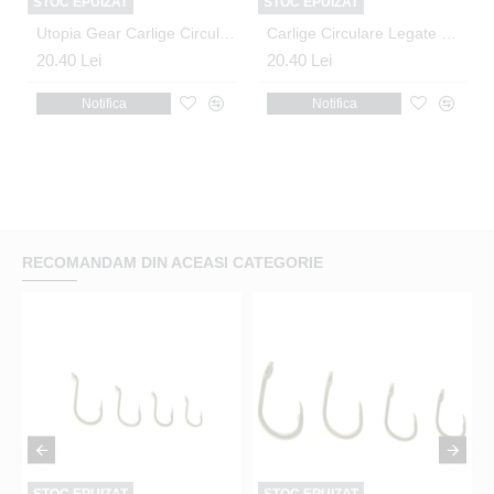
STOC EPUIZAT
STOC EPUIZAT
der Bait Sting Nr.10
Utopia Gear Carlige Circulare Legate Method Feeder Bait Sting Nr.8
Carlige Circulare Legate Utopia Gear - Method Feeder Bait Band Nr.12
20.40 Lei
20.40 Lei
Notifica
Notifica
RECOMANDAM DIN ACEASI CATEGORIE