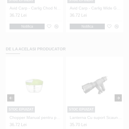
STOC EPUIZAT
STOC EPUIZAT
65 Nr.20 Black
Avid Carp - Carlig Chod Nr.10
Avid Carp - Carlig Wide Gape Nr.10
36.72 Lei
36.72 Lei
Notifica
Notifica
DE LA ACELASI PRODUCATOR
STOC EPUIZAT
STOC EPUIZAT
Chopper Manual pentru porumb dulce
Lanterna Cu suport Scaun sau Feeder Arm
36.72 Lei
35.70 Lei