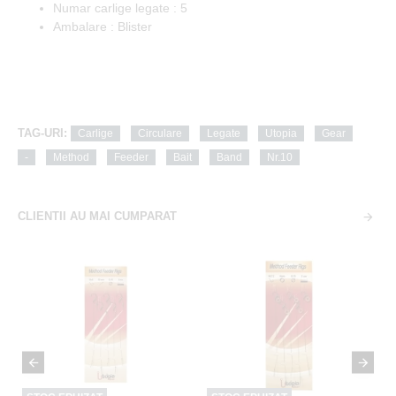
Numar carlige legate : 5
Ambalare : Blister
TAG-URI:
Carlige
Circulare
Legate
Utopia
Gear
-
Method
Feeder
Bait
Band
Nr.10
CLIENTII AU MAI CUMPARAT