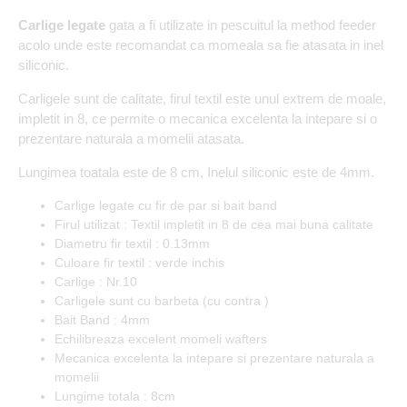
Carlige legate
gata a fi utilizate in pescuitul la method feeder
acolo unde este recomandat ca momeala sa fie atasata in inel
siliconic.
Carligele sunt de calitate, firul textil este unul extrem de moale,
impletit in 8, ce permite o mecanica excelenta la intepare si o
prezentare naturala a momelii atasata.
Lungimea toatala este de 8 cm, Inelul siliconic este de 4mm.
Carlige legate cu fir de par si bait band
Firul utilizat : Textil impletit in 8 de cea mai buna calitate
Diametru fir textil : 0.13mm
Culoare fir textil : verde inchis
Carlige : Nr.10
Carligele sunt cu barbeta (cu contra )
Bait Band : 4mm
Echilibreaza excelent momeli wafters
Mecanica excelenta la intepare si prezentare naturala a
momelii
Lungime totala : 8cm