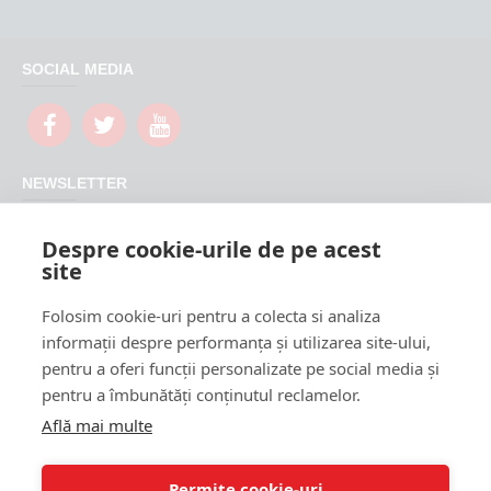
SOCIAL MEDIA
NEWSLETTER
Nu rata promotiile si updateurile produselor magazinului
Despre cookie-urile de pe acest
FeederShop
site
TRIMITE
Folosim cookie-uri pentru a colecta si analiza
CAPTCHA
informații despre performanța și utilizarea site-ului,
pentru a oferi funcții personalizate pe social media și
Please complete the
pentru a îmbunătăți conținutul reclamelor.
captcha validation
below
Află mai multe
Permite cookie-uri