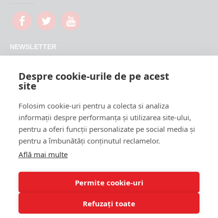
NEWSLETTER
Nu rata promotiile si updateurile produselor magazinului
Despre cookie-urile de pe acest
FeederShop
site
TRIMITE
Folosim cookie-uri pentru a colecta si analiza
CAPTCHA
informații despre performanța și utilizarea site-ului,
pentru a oferi funcții personalizate pe social media și
Please complete the
pentru a îmbunătăți conținutul reclamelor.
captcha validation
below
Află mai multe
Permite cookie-uri
Refuzați toate
Am citit si sunt de acord cu
Termeni si conditii