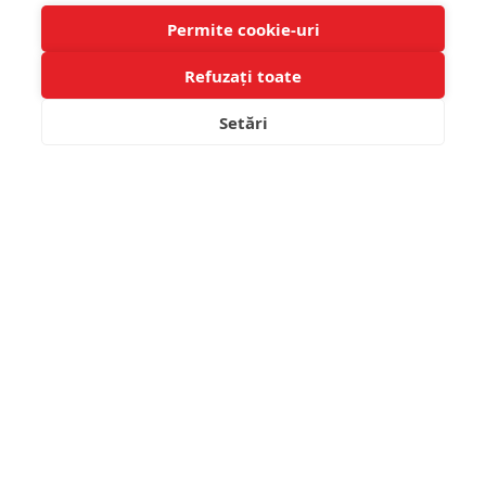
16.32 Lei
16.00 Lei
Permite cookie-uri
18.00 Lei
Refuzați toate
Setări
FILTRARE PRODUSE
-11 %
NISA PLASTIC CAGE FEEDER
PRESTON IN-LINE FLAT
- SMALL 20GR
METHOD FEEDER XL 30GR
7.14 Lei
16.00 Lei
18.00 Lei