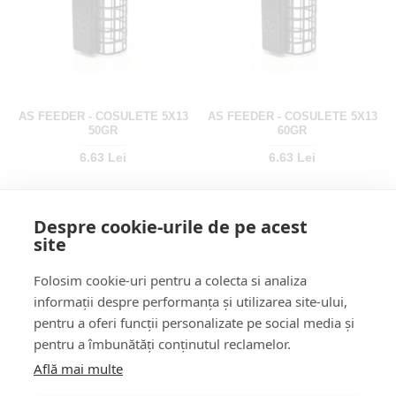
AS FEEDER - COSULETE 5X13
AS FEEDER - COSULETE 5X13
50GR
60GR
6.63 Lei
6.63 Lei
Despre cookie-urile de pe acest
site
Folosim cookie-uri pentru a colecta si analiza
informații despre performanța și utilizarea site-ului,
pentru a oferi funcții personalizate pe social media și
pentru a îmbunătăți conținutul reclamelor.
-11 %
Află mai multe
AS FEEDER - COSULETE
PRESTON IN-LINE FLAT
NADIRE DISTANCE XXXL 20G
METHOD FEEDER XL 45GR