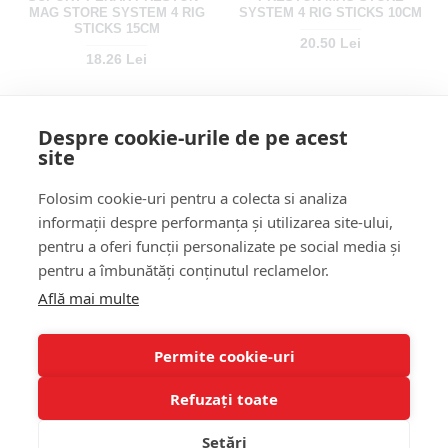
MAG STORE SYSTEM 4 RIG
SYSTEM 4 RIG STICKS 10CM
STICKS 15CM
20.50 Lei
18.26 Lei
Despre cookie-urile de pe acest
site
Folosim cookie-uri pentru a colecta si analiza
informații despre performanța și utilizarea site-ului,
pentru a oferi funcții personalizate pe social media și
pentru a îmbunătăți conținutul reclamelor.
Află mai multe
PENAR RIGURI GURU - RIG
GURU - FEEDER BOX SPOOL
STEALTH CASE 38CM
INSERT
142.09 Lei
28.36 Lei
Permite cookie-uri
Refuzați toate
Setări