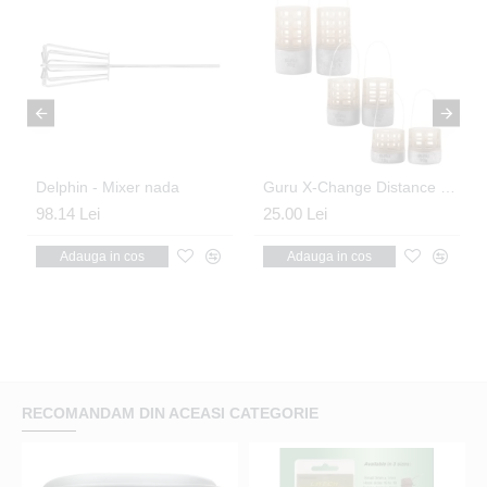
e 20g
Delphin - Mixer nada
Guru X-Change Distance Cage Feeder Slimline Mini 15 + 20g
98.14 Lei
25.00 Lei
Adauga in cos
Adauga in cos
RECOMANDAM DIN ACEASI CATEGORIE