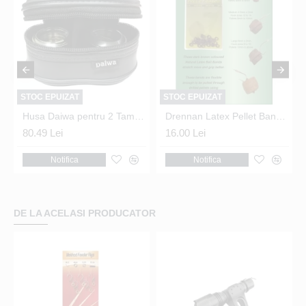
STOC EPUIZAT
STOC EPUIZAT
500 (S)
Husa Daiwa pentru 2 Tamburi marimea 4000 - 6500 (L)
Drennan Latex Pellet Bands - Large 6mm
80.49 Lei
16.00 Lei
Notifica
Notifica
DE LA ACELASI PRODUCATOR