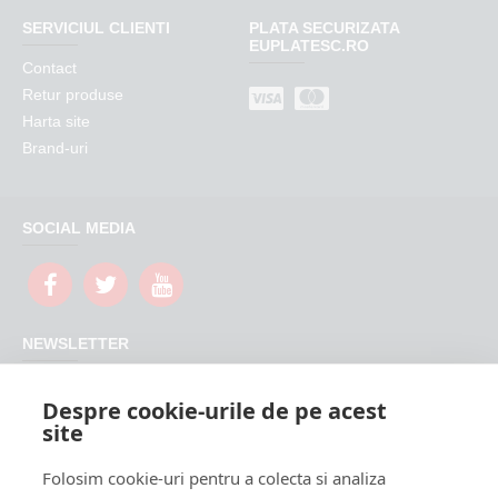
SERVICIUL CLIENTI
PLATA SECURIZATA
EUPLATESC.RO
Contact
Retur produse
Harta site
Brand-uri
SOCIAL MEDIA
NEWSLETTER
Nu rata promotiile si updateurile produselor magazinului
Despre cookie-urile de pe acest
FeederShop
site
TRIMITE
Folosim cookie-uri pentru a colecta si analiza
CAPTCHA