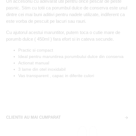
Un accesoriu cu adevarat util pentru orice pescar de peste
pasnic. Stim cu totii ca porumbul dulce de conserva este unul
dintre cei mai buni aditivi pentru nadele utilizate, indiferent ca
este vorba de pescuit pe lacuri sau rauri.
Cu ajutorul acestui maruntitor, putem toca o cutie mare de
porumb dulce ( 450ml ) fara efort si in cateva secunde.
Practic si compact
Ideal pentru maruntirea porumbului dulce din conserva
Actionat manual
3 lame din otel inoxidabil
Vas transparent , capac in diferite culori
CLIENTII AU MAI CUMPARAT