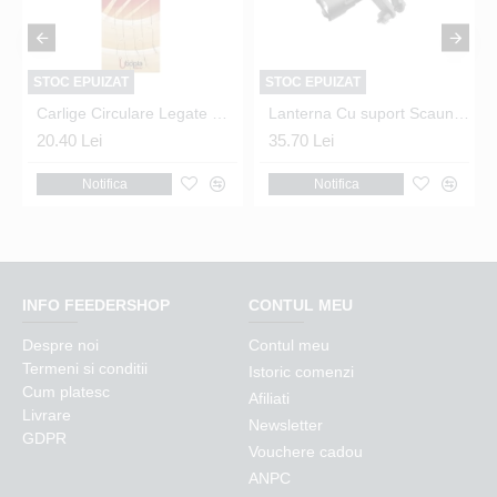
STOC EPUIZAT
STOC EPUIZAT
Carlige Circulare Legate Utopia Gear - Method Feeder Bait Band Nr.8
Lanterna Cu suport Scaun sau Feeder Arm
20.40 Lei
35.70 Lei
Notifica
Notifica
INFO FEEDERSHOP
CONTUL MEU
Despre noi
Contul meu
Termeni si conditii
Istoric comenzi
Cum platesc
Afiliati
Livrare
Newsletter
GDPR
Vouchere cadou
ANPC