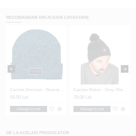
RECOMANDAM DIN ACEASI CATEGORIE
otective UV 4XL
Caciula Drennan - Beanie Aqua
Caciula Matrix - Grey Sherpa Bobble Hat
58.50 Lei
76.00 Lei
Adauga in cos
Adauga in cos
DE LA ACELASI PRODUCATOR