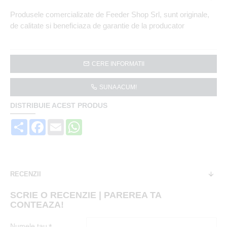
Produsele comercializate de Feeder Shop Srl, sunt originale,
de calitate si beneficiaza de garantie de la producator
CERE INFORMATII
SUNA ACUM!
DISTRIBUIE ACEST PRODUS
Share
Facebook
Email
WhatsApp
RECENZII
SCRIE O RECENZIE | PAREREA TA
CONTEAZA!
Numele tau