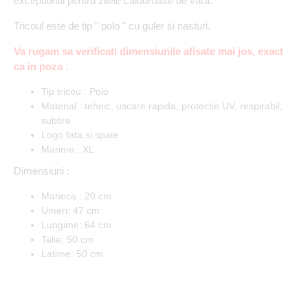
exceptional pentru zilele calduroase de vara.
Tricoul este de tip " polo " cu guler si nasturi.
Va rugam sa verificati dimensiunile afisate mai jos, exact
ca in poza .
Tip tricou : Polo
Material : tehnic, uscare rapida, protectie UV, respirabil,
subtire
Logo fata si spate
Marime : XL
Dimensiuni :
Maneca : 20 cm
Umeri: 47 cm
Lungime: 64 cm
Talie: 50 cm
Latime: 50 cm