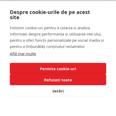
Nu rata promotiile si updateurile produselor magazinului
Despre cookie-urile de pe acest
FeederShop
site
TRIMITE
Folosim cookie-uri pentru a colecta si analiza
CAPTCHA
informații despre performanța și utilizarea site-ului,
pentru a oferi funcții personalizate pe social media și
Please complete the
pentru a îmbunătăți conținutul reclamelor.
captcha validation
below
Află mai multe
Permite cookie-uri
Refuzați toate
Am citit si sunt de acord cu
Termeni si conditii
Setări
Copyright © 2022, FEEDER SHOP SRL, Toate drepturile rezervate
ADAUGA IN COS