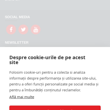
SOCIAL MEDIA
NEWSLETTER
Nu rata promotiile si updateurile produselor magazinului
Despre cookie-urile de pe acest
FeederShop
site
TRIMITE
Folosim cookie-uri pentru a colecta si analiza
CAPTCHA
informații despre performanța și utilizarea site-ului,
pentru a oferi funcții personalizate pe social media și
Please complete the
pentru a îmbunătăți conținutul reclamelor.
captcha validation
below
Află mai multe