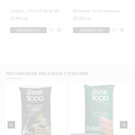
Delphin - Proxi 8 Sting Montura Method Bait Sting Nr.8
Momeala Scufundatoare Utopia Baits - Nutri Bomb Yummy Squid
22.44 Lei
39.00 Lei
Adauga in cos
Adauga in cos
RECOMANDAM DIN ACEASI CATEGORIE