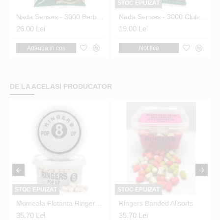
STOC EPUIZAT
Nada Sensas - 3000 Barbel Formage 1kg
Nada Sensas - 3000 Club Bream Brown 1Kg
26.00 Lei
19.00 Lei
Adauga in cos
Notifica
DE LA ACELASI PRODUCATOR
STOC EPUIZAT
STOC EPUIZAT
s Pop-Up 6mm
Momeala Flotanta Ringers Boilie - White Pop-Up 8mm
Ringers Banded Allsorts
35.70 Lei
35.70 Lei