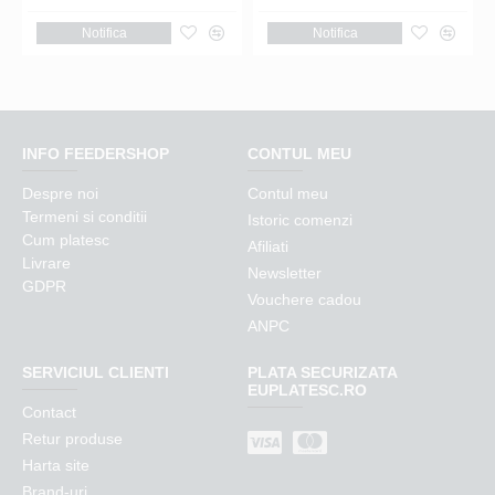
Notifica
Notifica
INFO FEEDERSHOP
CONTUL MEU
Despre noi
Contul meu
Termeni si conditii
Istoric comenzi
Cum platesc
Afiliati
Livrare
Newsletter
GDPR
Vouchere cadou
ANPC
SERVICIUL CLIENTI
PLATA SECURIZATA
EUPLATESC.RO
Contact
Retur produse
Harta site
Brand-uri