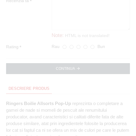
Recenzia ta
Note:
HTML is not translated!
Rau
Bun
Rating
CONTINUA
DESCRIERE PRODUS
Ringers Boilie Allsorts Pop-Up
reprezinta o completare a
gamei de nade si momeli de pescuit ale renumitului
producator, avand caracteristici si calitati diferite fata de alte
produse similare, atat prin ingredientele folosite la producerea
lor cat si faptul ca ni se ofera un mix de culori pe care le putem