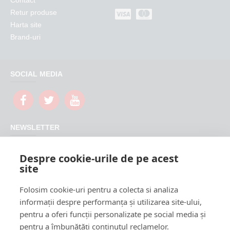
Contact
Retur produse
Harta site
Brand-uri
SOCIAL MEDIA
NEWSLETTER
Nu rata promotiile si updateurile produselor magazinului
Despre cookie-urile de pe acest
FeederShop
site
TRIMITE
Folosim cookie-uri pentru a colecta si analiza
CAPTCHA
informații despre performanța și utilizarea site-ului,
pentru a oferi funcții personalizate pe social media și
Please complete the
pentru a îmbunătăți conținutul reclamelor.
captcha validation