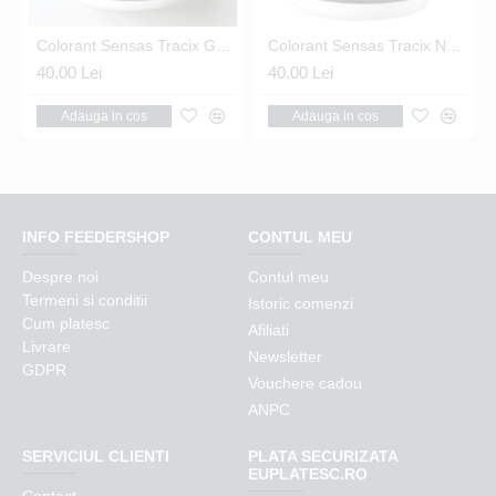
65 Nr.20 Black
Colorant Sensas Tracix Galben 100G
Colorant Sensas Tracix Negru 100G
40.00 Lei
40.00 Lei
Adauga in cos
Adauga in cos
INFO FEEDERSHOP
CONTUL MEU
Despre noi
Contul meu
Termeni si conditii
Istoric comenzi
Cum platesc
Afiliati
Livrare
Newsletter
GDPR
Vouchere cadou
ANPC
SERVICIUL CLIENTI
PLATA SECURIZATA
EUPLATESC.RO