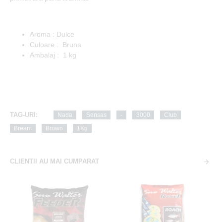
Aroma : Dulce
Culoare : Bruna
Ambalaj : 1 kg
TAG-URI:
Nada
Sensas
-
3000
Club
Bream
Brown
1Kg
CLIENTII AU MAI CUMPARAT