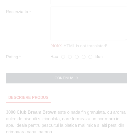
Recenzia ta
Note:
HTML is not translated!
Rau
Bun
Rating
CONTINUA
DESCRIERE PRODUS
3000 Club Bream Brown
este o nada fin granulata, cu aroma
dulce de biscuiti si ciocolata, care formeaza un nor maro in
apa. Ideala pentru pescuitul la platica mai mica si alti pesti din
primavara pana toamna.