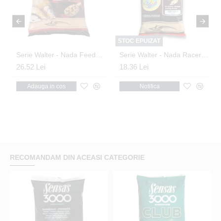
STOC EPUIZAT
l 1kg
Serie Walter - Nada Feeder Brasem 2kg
Serie Walter - Nada Racer Roach 1kg
26.52 Lei
18.36 Lei
Adauga in cos
Notifica
RECOMANDAM DIN ACEASI CATEGORIE