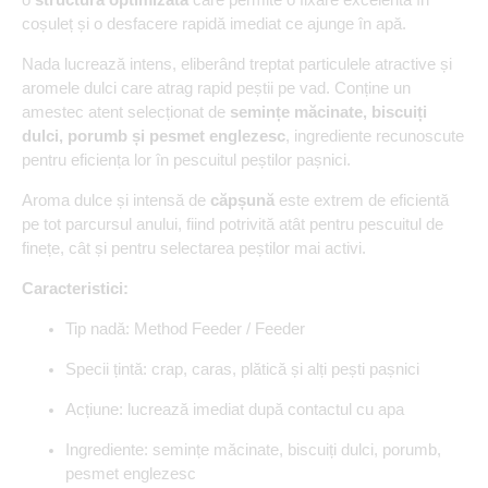
coșuleț și o desfacere rapidă imediat ce ajunge în apă.
Nada lucrează intens, eliberând treptat particulele atractive și
aromele dulci care atrag rapid peștii pe vad. Conține un
amestec atent selecționat de
semințe măcinate, biscuiți
dulci, porumb și pesmet englezesc
, ingrediente recunoscute
pentru eficiența lor în pescuitul peștilor pașnici.
Aroma dulce și intensă de
căpșună
este extrem de eficientă
pe tot parcursul anului, fiind potrivită atât pentru pescuitul de
finețe, cât și pentru selectarea peștilor mai activi.
Caracteristici:
Tip nadă: Method Feeder / Feeder
Specii țintă: crap, caras, plătică și alți pești pașnici
Acțiune: lucrează imediat după contactul cu apa
Ingrediente: semințe măcinate, biscuiți dulci, porumb,
pesmet englezesc