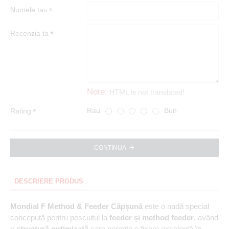
Numele tau
Recenzia ta
Note:
HTML is not translated!
Rau
Bun
Rating
CONTINUA
DESCRIERE PRODUS
Mondial F Method & Feeder Căpșună
este o nadă special
concepută pentru pescuitul la
feeder și method feeder
, având
o
structură optimizată
care permite o fixare excelentă în