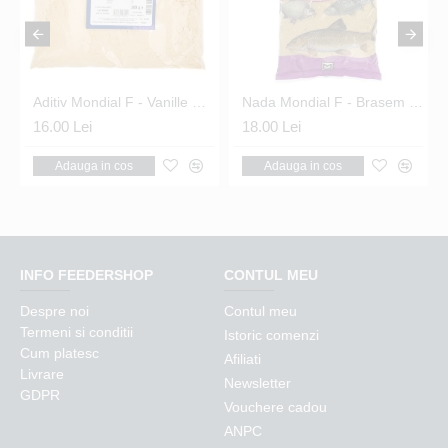
sem 200g
Aditiv Mondial F - Vanille Extrem 200g
Nada Mondial F - Brasem Cage Feeder (platica- feeder) 1kg
16.00 Lei
18.00 Lei
Adauga in cos
Adauga in cos
INFO FEEDERSHOP
CONTUL MEU
Despre noi
Contul meu
Termeni si conditii
Istoric comenzi
Cum platesc
Afiliati
Livrare
Newsletter
GDPR
Vouchere cadou
ANPC