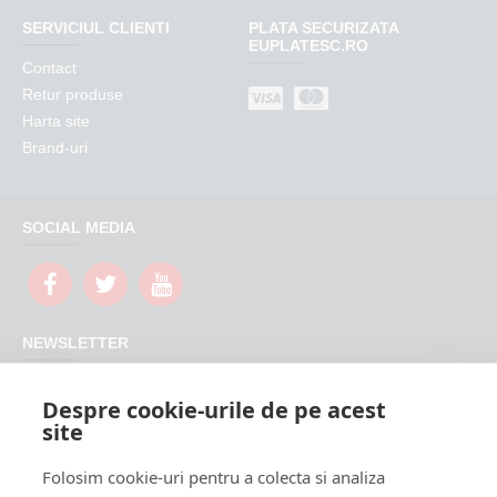
SERVICIUL CLIENTI
PLATA SECURIZATA
EUPLATESC.RO
Contact
Retur produse
Harta site
Brand-uri
SOCIAL MEDIA
NEWSLETTER
Nu rata promotiile si updateurile produselor magazinului
Despre cookie-urile de pe acest
FeederShop
site
TRIMITE
Folosim cookie-uri pentru a colecta si analiza
CAPTCHA