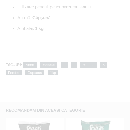
Utilizare: pescuit pe tot parcursul anului
Aromă:
Căpșună
Ambalaj:
1 kg
TAG-URI:
Nada
Mondial
F
-
Method
&
Feeder
Capsuna
1kg
RECOMANDAM DIN ACEASI CATEGORIE