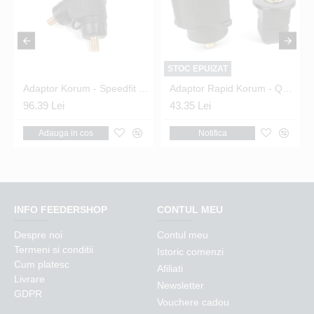
STOC EPUIZAT
it Inserts
Adaptor Korum - Speedfit Tripod Adaptor
Adaptor Rapid Korum - Quick Release Adaptor
96.39 Lei
43.35 Lei
Adauga in cos
Notifica
INFO FEEDERSHOP
CONTUL MEU
Despre noi
Contul meu
Termeni si conditii
Istoric comenzi
Cum platesc
Afiliati
Livrare
Newsletter
GDPR
Vouchere cadou