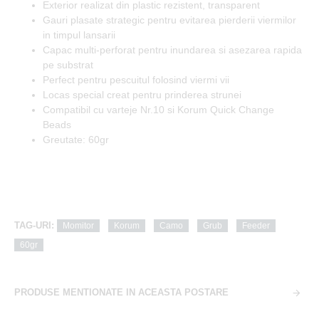
Exterior realizat din plastic rezistent, transparent
Gauri plasate strategic pentru evitarea pierderii viermilor
in timpul lansarii
Capac multi-perforat pentru inundarea si asezarea rapida
pe substrat
Perfect pentru pescuitul folosind viermi vii
Locas special creat pentru prinderea strunei
Compatibil cu varteje Nr.10 si Korum Quick Change
Beads
Greutate: 60gr
TAG-URI:
Momitor
Korum
Camo
Grub
Feeder
60gr
PRODUSE MENTIONATE IN ACEASTA POSTARE