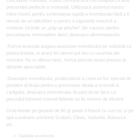
concepute vreodată. Puteți combina arta camuflajului cu arta
prezentării perfecte a momealii. Utilizează sistemul nostru
Inline Insert, pentru schimbarea rapidă a momitorului fără a fi
nevoie de un tailrubber și pentru o siguranță maximă a
monturii. Include un „pop-up pincher” din cauciuc pentru
prezentarea momealelor direct deasupra alimentatorului.
Forma acestuia asigura asezarea momitorului pe substrat cu
partea lestata, in acest fel viermii pot iesi cu usurinta din
momitor. Nu in ultimul rand , forma permite lasari precise la
distante apreciabile.
Deasupra momitorului, producatorul a creat un loc special de
prindere al firului pentru o prezentare ideala a momelii si
carligului, deasupra momitorului. Aceast locas face ca
pescuitul folosind momeli flotante sa fie extrem de eficient.
Grub feeder pe greutati de 60 gr poate fi folosit cu succes si pe
ape curatoare urmarind Scobari, Clean, Vaduvita, Babusca
etc.
Calitate excelenta