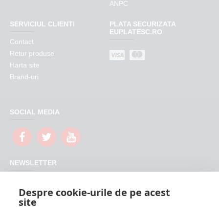
ANPC
SERVICIUL CLIENTI
PLATA SECURIZATA
EUPLATESC.RO
Contact
Retur produse
Harta site
Brand-uri
SOCIAL MEDIA
NEWSLETTER
Nu rata promotiile si updateurile produselor magazinului
Despre cookie-urile de pe acest
FeederShop
site
TRIMITE