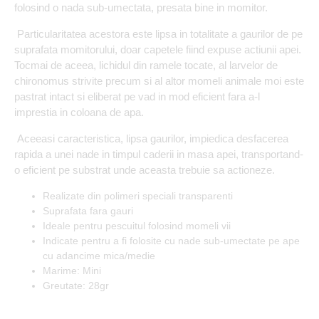
folosind o nada sub-umectata, presata bine in momitor.
Particularitatea acestora este lipsa in totalitate a gaurilor de pe
suprafata momitorului, doar capetele fiind expuse actiunii apei.
Tocmai de aceea, lichidul din ramele tocate, al larvelor de
chironomus strivite precum si al altor momeli animale moi este
pastrat intact si eliberat pe vad in mod eficient fara a-l
imprestia in coloana de apa.
Aceeasi caracteristica, lipsa gaurilor, impiedica desfacerea
rapida a unei nade in timpul caderii in masa apei, transportand-
o eficient pe substrat unde aceasta trebuie sa actioneze.
Realizate din polimeri speciali transparenti
Suprafata fara gauri
Ideale pentru pescuitul folosind momeli vii
Indicate pentru a fi folosite cu nade sub-umectate pe ape
cu adancime mica/medie
Marime: Mini
Greutate: 28gr