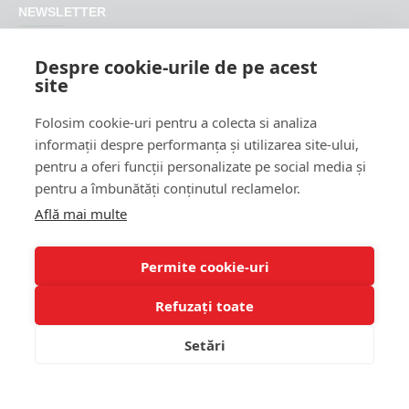
NEWSLETTER
Nu rata promotiile si updateurile produselor magazinului
Despre cookie-urile de pe acest
FeederShop
site
TRIMITE
Folosim cookie-uri pentru a colecta si analiza
CAPTCHA
informații despre performanța și utilizarea site-ului,
pentru a oferi funcții personalizate pe social media și
Please complete the
pentru a îmbunătăți conținutul reclamelor.
captcha validation
below
Află mai multe
Permite cookie-uri
Refuzați toate
Am citit si sunt de acord cu
Termeni si conditii
Setări
Copyright © 2022, FEEDER SHOP SRL, Toate drepturile rezervate
ADAUGA IN COS