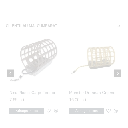
CLIENTII AU MAI CUMPARAT
eeder M 30gr
Nisa Plastic Cage Feeder - Medium 28g
Momitor Drennan Gripmesh Feeder - Large 30gr.
7.65 Lei
16.00 Lei
Adauga in cos
Adauga in cos