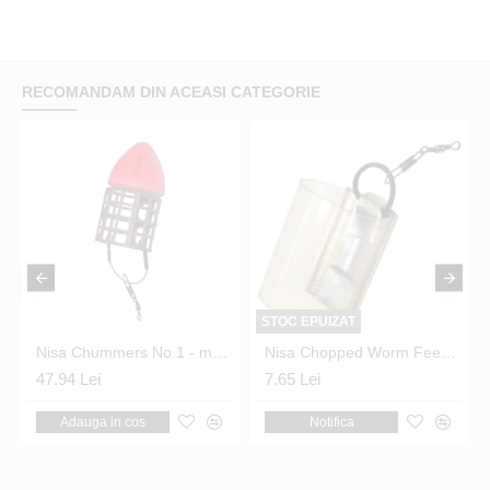
RECOMANDAM DIN ACEASI CATEGORIE
STOC EPUIZAT
Nisa Chummers No.1 - momitoare feeder flotante 2buc/set
Nisa Chopped Worm Feeder - Medium 28g
47.94 Lei
7.65 Lei
Adauga in cos
Notifica