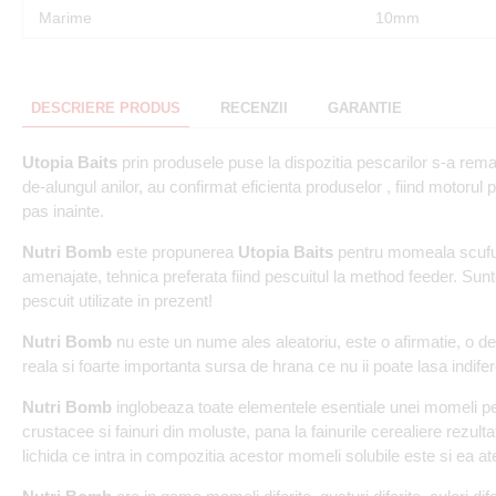
Marime
10mm
DESCRIERE PRODUS
RECENZII
GARANTIE
Utopia Baits
prin produsele puse la dispozitia pescarilor s-a rema
de-alungul anilor, au confirmat eficienta produselor , fiind motorul
pas inainte.
Nutri Bomb
este propunerea
Utopia Baits
pentru momeala scufun
amenajate, tehnica preferata fiind pescuitul la method feeder. Su
pescuit utilizate in prezent!
Nutri Bomb
nu este un nume ales aleatoriu, este o afirmatie, o des
reala si foarte importanta sursa de hrana ce nu ii poate lasa indifer
Nutri Bomb
inglobeaza toate elementele esentiale unei momeli perfe
crustacee si fainuri din moluste, pana la fainurile cerealiere rezult
lichida ce intra in compozitia acestor momeli solubile este si ea ate