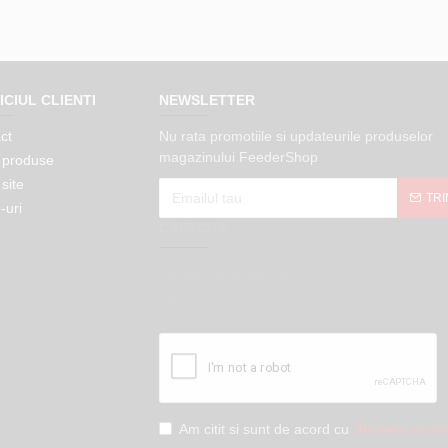
ICIUL CLIENTI
NEWSLETTER
ct
Nu rata promotiile si updateurile produselor
magazinului FeederShop
 produse
site
TRI
-uri
CAPTCHA
Please complete the
captcha validation
below
Am citit si sunt de acord cu
Termeni si cond