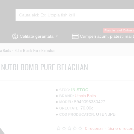
Plata in rate! Online 
Calitate garantata
Cumperi acum, platesti mai t
 Baits - Nutri Bomb Pure Belachan
 NUTRI BOMB PURE BELACHAN
IN STOC
STOC:
Utopia Baits
BRAND:
5949096380427
MODEL:
70.00g
GREUTATE:
UTBNBPB
COD PRODUCATOR:
0 recenzii
-
Scrie o recen