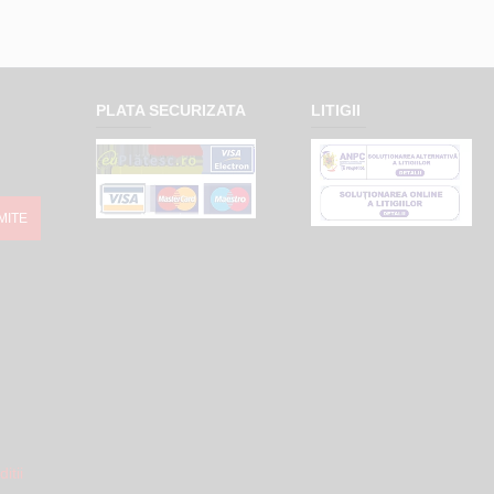
PLATA SECURIZATA
LITIGII
MITE
itii