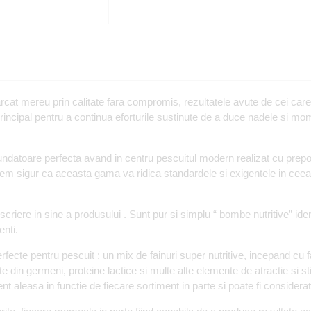
rcat mereu prin calitate fara compromis, rezultatele avute de cei care
 principal pentru a continua eforturile sustinute de a duce nadele si m
datoare perfecta avand in centru pescuitul modern realizat cu prepo
ntem sigur ca aceasta gama va ridica standardele si exigentele in cee
criere in sine a produsului . Sunt pur si simplu “ bombe nutritive” iden
enti.
cte pentru pescuit : un mix de fainuri super nutritive, incepand cu fai
ate din germeni, proteine lactice si multe alte elemente de atractie si st
nt aleasa in functie de fiecare sortiment in parte si poate fi considerata