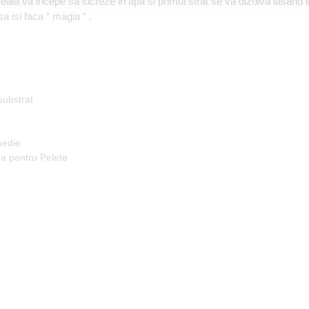
la va incepe sa lucreze in apa si primul strat se va dizolva lasand l
a isi faca “ magia “ .
substrat
medie
nda pentru Pelete