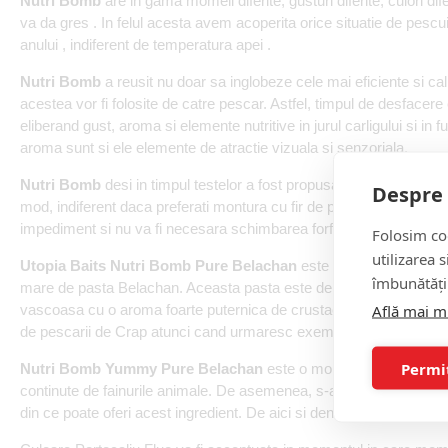
Nutri Bomb
are in gama momeli diferite, gusturi diferite, culori d
va da gres . In felul acesta avem acoperita orice situatie de pescuit
anului , indiferent de temperatura apei .
Nutri Bomb
a reusit nu doar sa inglobeze cele mai eficiente si cali
acestea vor fi folosite de catre pescar. Astfel, timpul de desfacer
eliberand gust, aroma si elemente nutritive in jurul carligului si in 
aroma sunt si ele elemente de atractie vizuala si senzoriala.
Nutri Bomb
desi in timpul testelor a fost propusa ca o momeala cla
Despre 
mod, indiferent daca preferati montura cu fir de par si Bait-Stin
impediment si nu va fi necesara schimbarea forfac-ului .
Folosim coo
utilizarea 
Utopia Baits Nutri Bomb Pure Belachan
este destinata pestilor 
îmbunătăți
mare de pasta Belachan. Aceasta pasta este de grad consum uman si
Află mai m
vascoasa cu o aroma foarte puternica de crustacee, utilizata in buca
de pescarii de Crap atunci cand urmaresc exemplarele mari ale sp
Permi
Nutri Bomb Yummy Pure Belachan
este o momeala cu un timp ma
continute de fainurile animale. De asemenea, s-a optat pentru utili
din ce poate oferi acest ingredient. De aici si denumirea produsulu