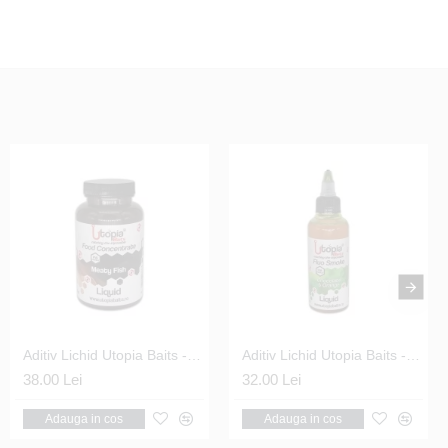
Nada Sensas - 3000 Barbel Formage 1kg
Aditiv Lichid Utopia Baits - Liquid Food Concentrate Meaty Fish 250ml
Aditiv Lichid Utopia Baits - Fluo Liquid Smoke Chocolate Orange 100ml
26.00 Lei
38.00 Lei
32.00 Lei
Adauga in cos
Adauga in cos
Adauga in cos