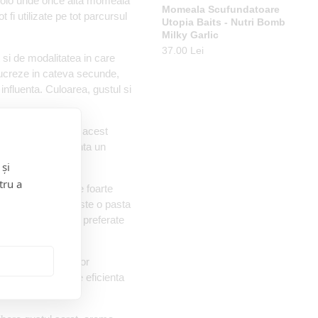
 acolo unde orice alta momeala
ro
Momeala Scufundatoare
Momeala Scufundatoare
Pel
 fi utilizate pe tot parcursul
Utopia Baits - Nutri Bomb
Utopia Baits - Nutri Bomb
Mi
Boosted Corn
Milky Garlic
42.
37.00 Lei
37.00 Lei
t si de modalitatea in care
 lucreze in cateva secunde,
 influenta. Culoarea, gustul si
de “ dumbell “ . In acest
omb nu va reprezenta un
 și
tru a
tate si o cantitate foarte
gat. Rezultatul este o pasta
 din ingredientele preferate
pozitie a uleiurilor
sa avem maximul de eficienta