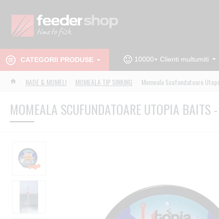
10000+ Clienti multumiti
CATEGORII PRODUSE
NADE & MOMELI
MOMEALA TIP SINKING
Momeala Scufundatoare Utopia
MOMEALA SCUFUNDATOARE UTOPIA BAITS -