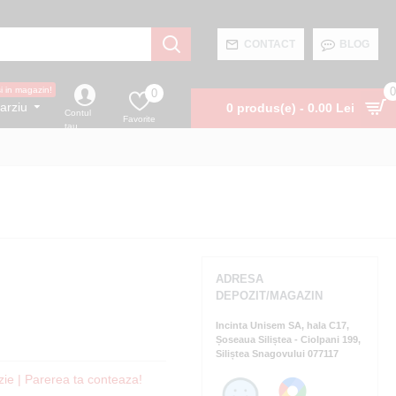
CONTACT
BLOG
0
si in magazin!
0
arziu
0 produs(e) - 0.00 Lei
Contul
Favorite
tau
ADRESA
DEPOZIT/MAGAZIN
Incinta Unisem SA, hala C17,
Șoseaua Siliștea - Ciolpani 199,
Siliștea Snagovului 077117
zie | Parerea ta conteaza!