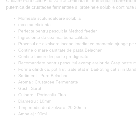
Culoare Portocaliu Fluo va fi accentuata in momentul in care momea
puternica de crustacee fermentate si proteinele solubile continute s
Momeala scufundatoare solubila
maxima eficienta
Perfecte pentru pescuit la Method feeder
Ingrediente de cea mai buna calitate
Procesul de dizolvare incepe imediat ce momeala ajunge pe 
Contine o mare cantitate de pasta Belachan
Contine fainuri din peste predigerate
Recomandate pentru pescuitul exemplarelor de Crap peste 
Forma cilindrica, pot fi utilizate atat in Bait-Sting cat si in Ba
Sortiment : Pure Belachan
Aroma : Crustacee Fermentate
Gust : Sarat
Culoare : Portocaliu Fluo
Diametru : 10mm
Timp mediu de dizolvare: 20-30min
Ambalaj : 90ml