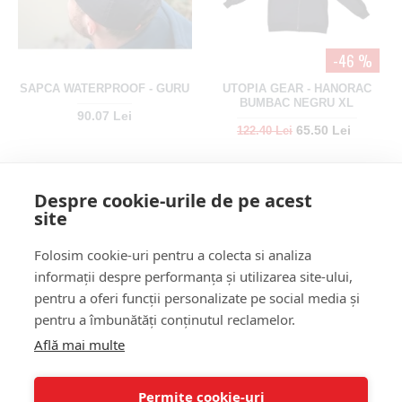
-46 %
SAPCA WATERPROOF - GURU
UTOPIA GEAR - HANORAC
BUMBAC NEGRU XL
90.07 Lei
65.50 Lei
122.40 Lei
Despre cookie-urile de pe acest
site
Folosim cookie-uri pentru a colecta si analiza
informații despre performanța și utilizarea site-ului,
pentru a oferi funcții personalizate pe social media și
pentru a îmbunătăți conținutul reclamelor.
-21 %
Află mai multe
TICA - BLUZA PROTECTIE UV
SAPCA PRESTON WHITE PI
XXL
LOGO CAP
100.98 Lei
56.00 Lei
Permite cookie-uri
71.00 Lei