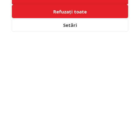
Refuzați toate
Setări
FILTRARE PRODUSE
SAPCA DAIWA - D-VEC
MANUSI PRESTON -
BLACK/RED
LIGHTWEIGHT GLOVES
LARGE/XL
93.02 Lei
95.88 Lei