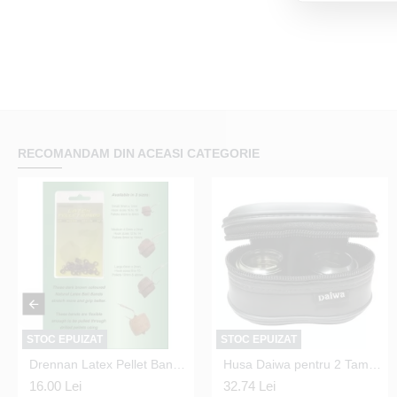
RECOMANDAM DIN ACEASI CATEGORIE
STOC EPUIZAT
STOC EPUIZAT
STOC EPUIZAT
563 Black Nickel Nr.12
Drennan Latex Pellet Bands - Large 6mm
Blender Momeala Garbolino - Squadra Worm Chopper 0.5l 12x8cm
Husa Daiwa pentru 2 Tamburi marimea 1500-2500 (S)
Cap minciog Garbolino - Head Ghost Light D42
16.00 Lei
57.73 Lei
32.74 Lei
106.69 Lei