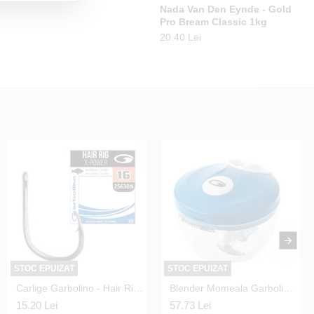
atch
Daiwa - Mulineta Regal W
Nada Van Den Eynde - Gold
Ca
4012 QD
Pro Bream Classic 1kg
To
499.00 Lei
20.40 Lei
12.
STOC EPUIZAT
STOC EPUIZAT
Carlige Garbolino - Hair Rig X-Power 2563 Black Nickel Nr.12
Blender Momeala Garbolino - Squadra Worm Chopper 0.5l 12x8cm
15.20 Lei
57.73 Lei