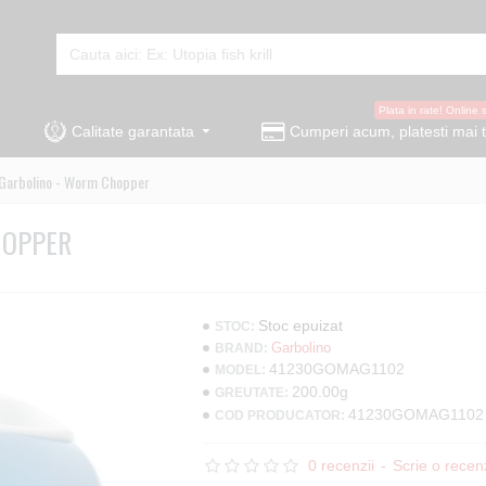
Plata in rate! Online 
Calitate garantata
Cumperi acum, platesti mai t
Garbolino - Worm Chopper
HOPPER
Stoc epuizat
STOC:
Garbolino
BRAND:
41230GOMAG1102
MODEL:
200.00g
GREUTATE:
41230GOMAG1102
COD PRODUCATOR:
0 recenzii
-
Scrie o recen