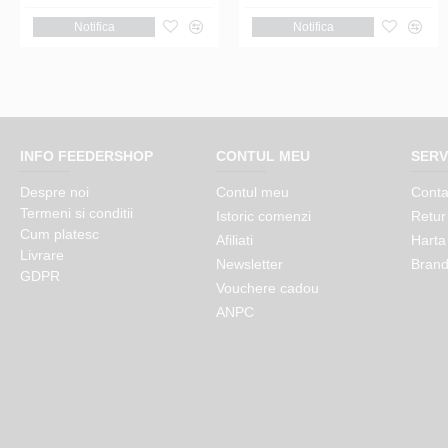
Notifica
Notifica
Adauga in cos
Notifica
INFO FEEDERSHOP
CONTUL MEU
SERV
Despre noi
Contul meu
Conta
Termeni si conditii
Istoric comenzi
Retur
Cum platesc
Afiliati
Harta 
Livrare
Newsletter
Brand
GDPR
Vouchere cadou
ANPC