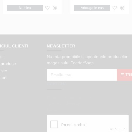
Notifica
Notifica
Adauga in cos
ICIUL CLIENTI
NEWSLETTER
ct
Nu rata promotiile si updateurile produselor
magazinului FeederShop
 produse
site
TRI
-uri
CAPTCHA
Please complete the
captcha validation
below