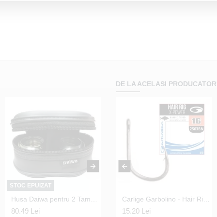
Carlige Owner - 56535 M
Tournament Nr.16
12.14 Lei
DE LA ACELASI PRODUCATOR
STOC EPUIZAT
STOC EPUIZAT
Husa Daiwa pentru 2 Tamburi marimea 4000 - 6500 (L)
Cap minciog plasa fina GARBOLINO Super Fine Silver Pan 38cm
Carlige Garbolino - Hair Rig X-Power 2563 Black Nickel Nr.10
80.49 Lei
50.95 Lei
15.20 Lei