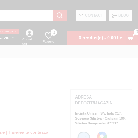
CONTACT
BLOG
0
si in magazin!
0
arziu
0 produs(e) - 0.00 Lei
Contul
Favorite
tau
ADRESA
DEPOZIT/MAGAZIN
Incinta Unisem SA, hala C17,
Șoseaua Siliștea - Ciolpani 199,
Siliștea Snagovului 077117
zie | Parerea ta conteaza!