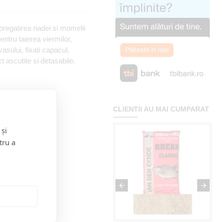
 pregatirea nadei si momelii
ntru taierea viermilor,
asului, fixati capacul,
t ascutite si detasabile.
CLIENTII AU MAI CUMPARAT
 și
tru a