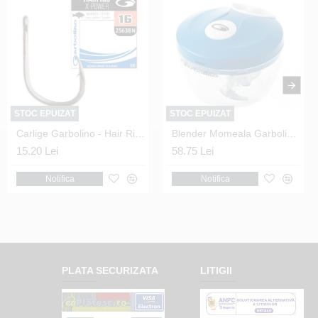
STOC EPUIZAT
STOC EPUIZAT
Carlige Garbolino - Hair Rig X-Power 2563 Black Nickel Nr.12
Blender Momeala Garbolino - Worm Chopper
15.20 Lei
58.75 Lei
Notifica
Notifica
PLATA SECURIZATA
LITIGII