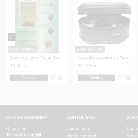
STOC EPUIZAT
STOC EPUIZAT
STOC EPUIZAT
563 Black Nickel Nr.12
Drennan Latex Pellet Bands - Large 6mm
Blender Momeala Garbolino - Worm Chopper
Husa Daiwa pentru 2 Tamburi marimea 1500-2500 (S)
Cap minciog Garbolino - Head Ghost Light D42
16.00 Lei
58.75 Lei
32.74 Lei
106.69 Lei
Notifica
Notifica
Adauga in cos
Notifica
INFO FEEDERSHOP
CONTUL MEU
SERV
Despre noi
Contul meu
Conta
Termeni si conditii
Istoric comenzi
Retur