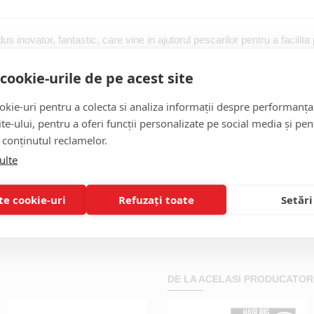
s inovator, fantastic, care vine in ajutorul pescarilor pentru a facilita
l pentru tocarea multor momeli si nade în bucati mai mici. Fantastic pe
ierea rapida a unor cantitati mari de viermi sau rame. Dupa incarcarea v
cookie-urile de pe acest site
riti pentru a obtine granulatia dorita. Sistem cu 3 lame inclinate perfec
estuia este de 500 ml. Va rugam sa aveti grija la curatare.
kie-uri pentru a colecta si analiza informații despre performanța
site-ului, pentru a oferi funcții personalizate pe social media și pen
 conținutul reclamelor.
ulte
te cookie-uri
Refuzați toate
Setări
rm
Chopper
0.5l
12x8cm
DE LA ACELASI PRODUCATOR