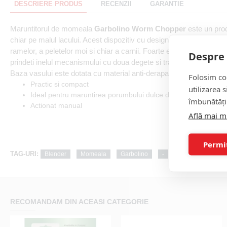
DESCRIERE PRODUS
RECENZII
GARANTIE
Maruntitorul de momeala
Garbolino Worm Chopper
este un produ
chiar pe malul lacului. Acest dispozitiv cu design modern este idea
ramelor, a peletelor moi si chiar a carnii. Foarte eficient pentru ta
Despre 
prindeti inelul mecanismului cu doua degete si trageti de cate ori do
Baza vasului este dotata cu material anti-derapant. Capacitatea ac
Folosim coo
Practic si compact
utilizarea 
Ideal pentru maruntirea porumbului dulce din conserva
îmbunătăți
Actionat manual
Află mai m
Permi
TAG-URI:
Blender
Momeala
Garbolino
-
Squadra
Wo
RECOMANDAM DIN ACEASI CATEGORIE