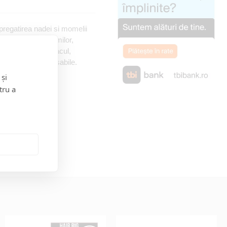
 pregatirea nadei si momelii
ntru taierea viermilor,
asului, fixati capacul,
t ascutite si detasabile.
 și
tru a