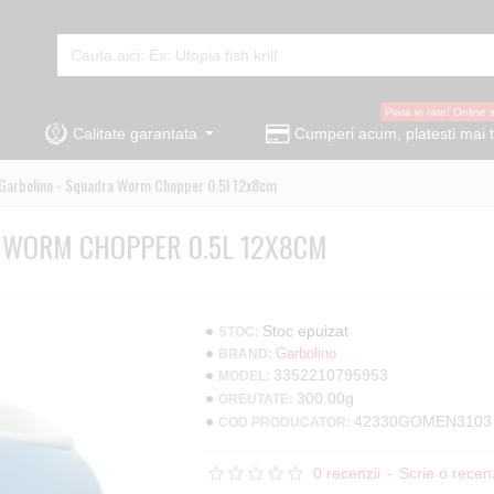
Plata in rate! Online 
Calitate garantata
Cumperi acum, platesti mai t
Garbolino - Squadra Worm Chopper 0.5l 12x8cm
 WORM CHOPPER 0.5L 12X8CM
Stoc epuizat
STOC:
Garbolino
BRAND:
3352210795953
MODEL:
300.00g
GREUTATE:
42330GOMEN3103
COD PRODUCATOR:
0 recenzii
-
Scrie o recen