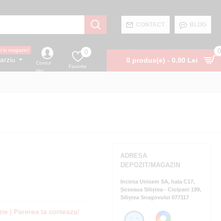
CONTACT
BLOG
0
si in magazin!
0
arziu
0 produs(e) - 0.00 Lei
Contul
Favorite
tau
ADRESA
DEPOZIT/MAGAZIN
Incinta Unisem SA, hala C17,
Șoseaua Siliștea - Ciolpani 199,
Siliștea Snagovului 077117
zie | Parerea ta conteaza!