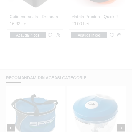
 10mm
Cutie momeala - Drennan Maggibox 3.3Pt. Black - 1.87 litri
Matrita Preston - Quick Release Method Mould XL
16.83 Lei
23.00 Lei
Adauga in cos
Adauga in cos
RECOMANDAM DIN ACEASI CATEGORIE