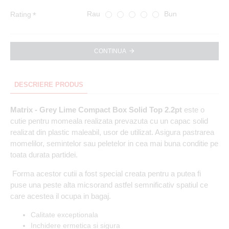
Rau
Bun
Rating
CONTINUA
DESCRIERE PRODUS
Matrix - Grey Lime Compact Box Solid Top 2.2pt
este o
cutie pentru momeala realizata prevazuta cu un capac solid
realizat din plastic maleabil, usor de utilizat. Asigura pastrarea
momelilor, semintelor sau peletelor in cea mai buna conditie pe
toata durata partidei.
Forma acestor cutii a fost special creata pentru a putea fi
puse una peste alta micsorand astfel semnificativ spatiul ce
care acestea il ocupa in bagaj.
Calitate exceptionala
Inchidere ermetica si sigura