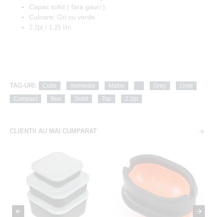
Capac solid ( fara gauri )
Culoare: Gri cu verde
2.2pt / 1.25 litri
TAG-URI:
Cutie
momeala
Matrix
-
Grey
Lime
Compact
Box
Solid
Top
2.2pt
CLIENTII AU MAI CUMPARAT