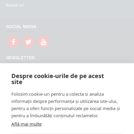
Brand-uri
SOCIAL MEDIA
NEWSLETTER
Nu rata promotiile si updateurile produselor magazinului
Despre cookie-urile de pe acest
FeederShop
site
TRIMITE
Folosim cookie-uri pentru a colecta si analiza
CAPTCHA
informații despre performanța și utilizarea site-ului,
pentru a oferi funcții personalizate pe social media și
Please complete the
pentru a îmbunătăți conținutul reclamelor.
captcha validation
below
Află mai multe