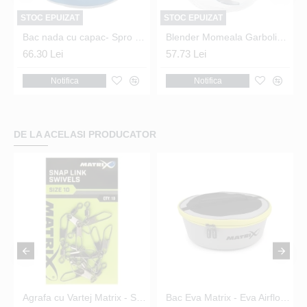
STOC EPUIZAT
STOC EPUIZAT
low Bowls 7.5L
Bac nada cu capac- Spro 38cm
Blender Momeala Garbolino - Squadra Worm Chopper 0.5l 12x8cm
66.30 Lei
57.73 Lei
Notifica
Notifica
DE LA ACELASI PRODUCATOR
 Swivels Nr.14
Agrafa cu Vartej Matrix - Snap Link Swivels Nr.16
Bac Eva Matrix - Eva Airflow Bowls 5.0L