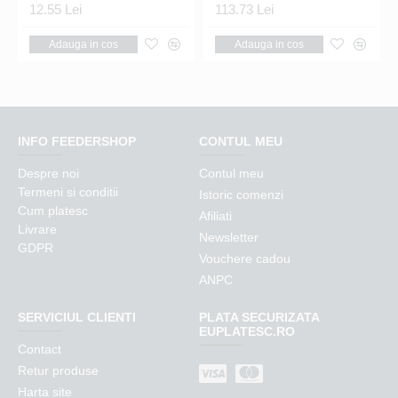
12.55 Lei
113.73 Lei
Adauga in cos
Adauga in cos
INFO FEEDERSHOP
CONTUL MEU
Despre noi
Contul meu
Termeni si conditii
Istoric comenzi
Cum platesc
Afiliati
Livrare
Newsletter
GDPR
Vouchere cadou
ANPC
SERVICIUL CLIENTI
PLATA SECURIZATA
EUPLATESC.RO
Contact
Retur produse
Harta site