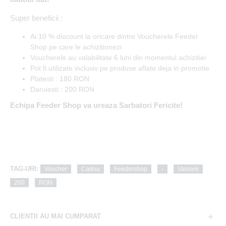
Super beneficii :
Ai 10 % discount la oricare dintre Voucherele Feeder
Shop pe care le achizitionezi
Voucherele au valabilitate 6 luni din momentul achizitiei
Pot fi utilizate inclusiv pe produse aflate deja in promotie
Platesti : 180 RON
Daruiesti : 200 RON
Echipa Feeder Shop va ureaza Sarbatori Fericite!
TAG-URI:
Voucher
Cadou
Feedershop
-
Valoare
200
RON
CLIENTII AU MAI CUMPARAT