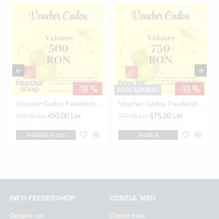
-10 %
-10 %
STOC EPUIZAT
RON
Voucher Cadou Feedershop - Valoare 500 RON
Voucher Cadou Feedershop - Valoare 750 RON
450.00 Lei
675.00 Lei
500.00 Lei
750.00 Lei
Adauga in cos
Notifica
INFO FEEDERSHOP
CONTUL MEU
Despre noi
Contul meu