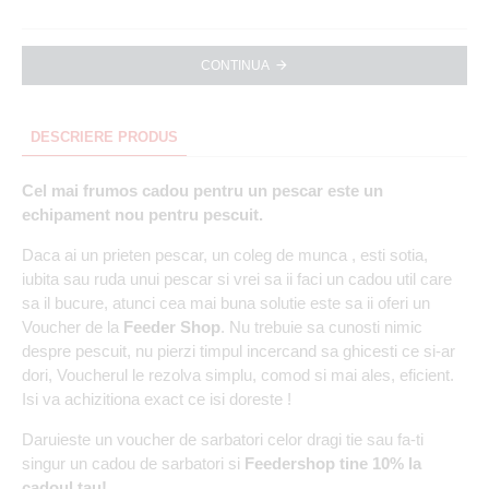
CONTINUA
DESCRIERE PRODUS
Cel mai frumos cadou pentru un pescar este un
echipament nou pentru pescuit.
Daca ai un prieten pescar, un coleg de munca , esti sotia,
iubita sau ruda unui pescar si vrei sa ii faci un cadou util care
sa il bucure, atunci cea mai buna solutie este sa ii oferi un
Voucher de la
Feeder Shop
. Nu trebuie sa cunosti nimic
despre pescuit, nu pierzi timpul incercand sa ghicesti ce si-ar
dori, Voucherul le rezolva simplu, comod si mai ales, eficient.
Isi va achizitiona exact ce isi doreste !
Daruieste un voucher de sarbatori celor dragi tie sau fa-ti
singur un cadou de sarbatori si
Feedershop tine 10% la
cadoul tau!