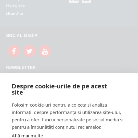
Harta site
Brand-uri
SOCIAL MEDIA
NEWSLETTER
Nu rata promotiile si updateurile produselor magazinului
Despre cookie-urile de pe acest
FeederShop
site
TRIMITE
Folosim cookie-uri pentru a colecta si analiza
CAPTCHA
informații despre performanța și utilizarea site-ului,
pentru a oferi funcții personalizate pe social media și
Please complete the
pentru a îmbunătăți conținutul reclamelor.
captcha validation
below
Află mai multe