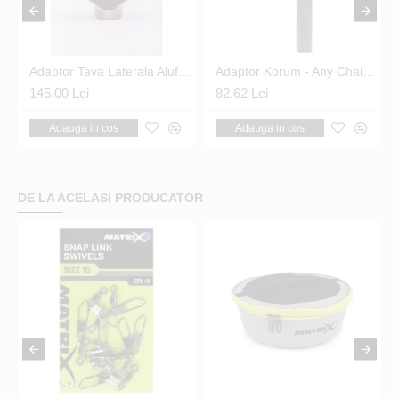
se Tool Bar Clamp
Adaptor Tava Laterala Aluflokk - Sliding Adapter
Adaptor Korum - Any Chair Adaptor 2
145.00 Lei
82.62 Lei
Adauga in cos
Adauga in cos
DE LA ACELASI PRODUCATOR