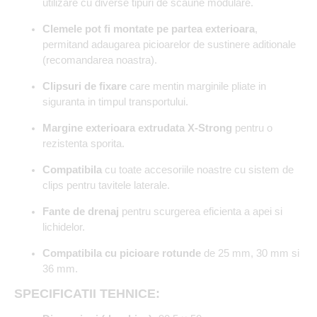
utilizare cu diverse tipuri de scaune modulare.
Clemele pot fi montate pe partea exterioara
,
permitand adaugarea picioarelor de sustinere aditionale
(recomandarea noastra).
Clipsuri de fixare
care mentin marginile pliate in
siguranta in timpul transportului.
Margine exterioara extrudata X-Strong
pentru o
rezistenta sporita.
Compatibila
cu toate accesoriile noastre cu sistem de
clips pentru tavitele laterale.
Fante de drenaj
pentru scurgerea eficienta a apei si
lichidelor.
Compatibila cu picioare rotunde
de 25 mm, 30 mm si
36 mm.
SPECIFICATII TEHNICE: