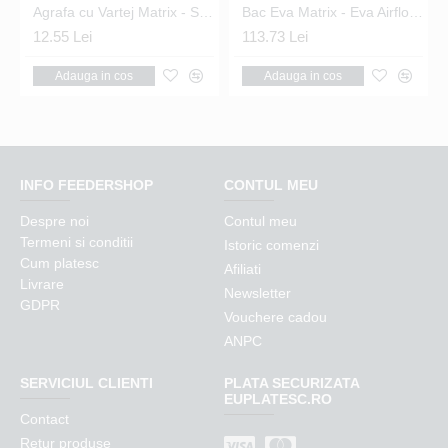
 Swivels Nr.14
Agrafa cu Vartej Matrix - Snap Link Swivels Nr.16
Bac Eva Matrix - Eva Airflow Bowls 5.0L
12.55 Lei
113.73 Lei
Adauga in cos
Adauga in cos
INFO FEEDERSHOP
CONTUL MEU
Despre noi
Contul meu
Termeni si conditii
Istoric comenzi
Cum platesc
Afiliati
Livrare
Newsletter
GDPR
Vouchere cadou
ANPC
SERVICIUL CLIENTI
PLATA SECURIZATA
EUPLATESC.RO
Contact
Retur produse