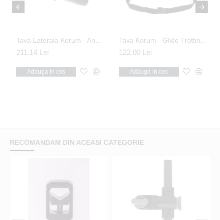
& Tripod Adaptor
Tava Laterala Korum - Any Chair Standard Side Tray
Tava Korum - Glide Trotting Tray
211.14 Lei
122.00 Lei
Adauga in cos
Adauga in cos
RECOMANDAM DIN ACEASI CATEGORIE