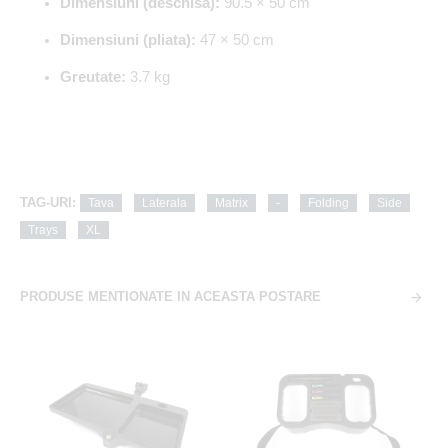
Dimensiuni (deschisa):
90.5 × 50 cm
Dimensiuni (pliata):
47 × 50 cm
Greutate:
3.7 kg
TAG-URI:
Tava
Laterala
Matrix
-
Folding
Side
Trays
XL
PRODUSE MENTIONATE IN ACEASTA POSTARE