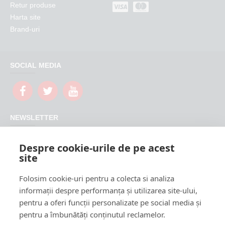
Retur produse
Harta site
Brand-uri
SOCIAL MEDIA
NEWSLETTER
Nu rata promotiile si updateurile produselor magazinului
Despre cookie-urile de pe acest
FeederShop
site
TRIMITE
Folosim cookie-uri pentru a colecta si analiza
CAPTCHA
informații despre performanța și utilizarea site-ului,
pentru a oferi funcții personalizate pe social media și
Please complete the
pentru a îmbunătăți conținutul reclamelor.
captcha validation