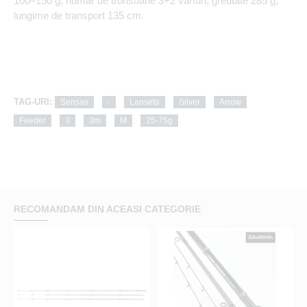
100–150 g, numar de tronsoane 3+2 varfuri, greutate 285 g,
lungime de transport 135 cm.
TAG-URI:
Sensas
-
Lanseta
Silver
Arrow
Feeder
3
3m
M
25-75g
RECOMANDAM DIN ACEASI CATEGORIE