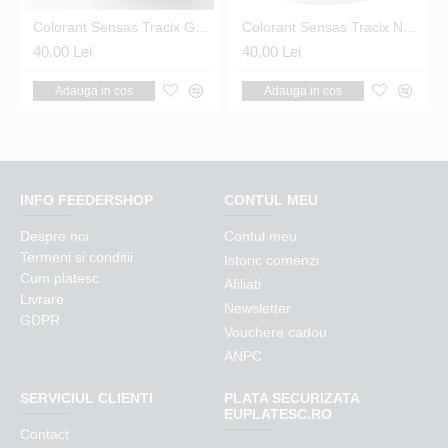
65 Nr.20 Black
Colorant Sensas Tracix Galben 100G
Colorant Sensas Tracix Negru 100G
40.00 Lei
40.00 Lei
Adauga in cos
Adauga in cos
INFO FEEDERSHOP
CONTUL MEU
Despre noi
Contul meu
Termeni si conditii
Istoric comenzi
Cum platesc
Afiliati
Livrare
Newsletter
GDPR
Vouchere cadou
ANPC
SERVICIUL CLIENTI
PLATA SECURIZATA
EUPLATESC.RO
Contact