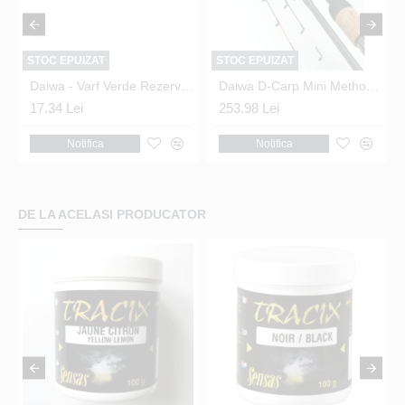
STOC EPUIZAT
STOC EPUIZAT
 Ninja Feeder X
Daiwa - Varf Verde Rezerva Ninja Feeder X
Daiwa D-Carp Mini Method Feeder 10ft
17.34 Lei
253.98 Lei
Notifica
Notifica
DE LA ACELASI PRODUCATOR