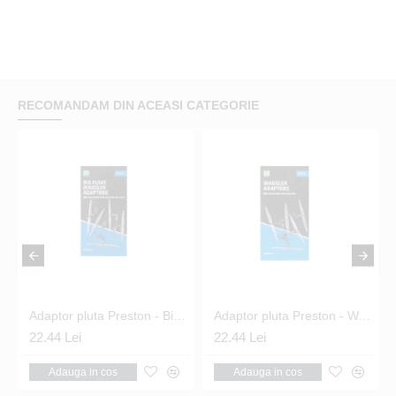
RECOMANDAM DIN ACEASI CATEGORIE
 Float Attachments
Adaptor pluta Preston - Big Float Waggler Adaptors
Adaptor pluta Preston - Waggler Adaptors
22.44 Lei
22.44 Lei
Adauga in cos
Adauga in cos