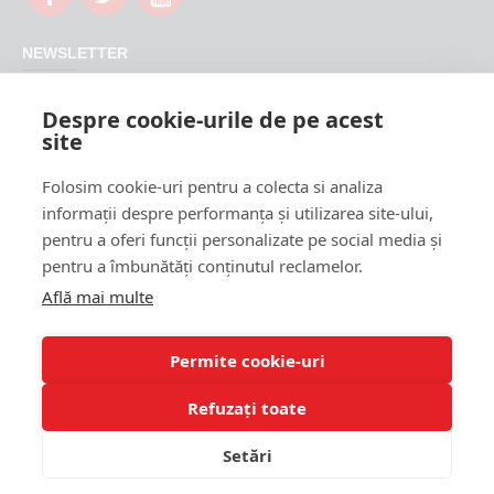
NEWSLETTER
Nu rata promotiile si updateurile produselor magazinului
Despre cookie-urile de pe acest
FeederShop
site
TRIMITE
Folosim cookie-uri pentru a colecta si analiza
CAPTCHA
informații despre performanța și utilizarea site-ului,
pentru a oferi funcții personalizate pe social media și
Please complete the
pentru a îmbunătăți conținutul reclamelor.
captcha validation
below
Află mai multe
Permite cookie-uri
Refuzați toate
Am citit si sunt de acord cu
Termeni si conditii
Setări
Copyright © 2022, FEEDER SHOP SRL, Toate drepturile rezervate
ADAUGA IN COS