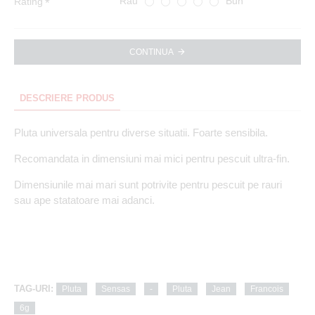
Rau
Bun
Rating
CONTINUA
DESCRIERE PRODUS
Pluta universala pentru diverse situatii. Foarte sensibila.
Recomandata in dimensiuni mai mici pentru pescuit ultra-fin.
Dimensiunile mai mari sunt potrivite pentru pescuit pe rauri
sau ape statatoare mai adanci.
TAG-URI:
Pluta
Sensas
-
Pluta
Jean
Francois
6g