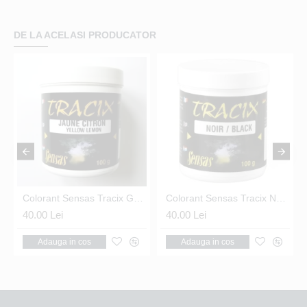
DE LA ACELASI PRODUCATOR
65 Nr.20 Black
Colorant Sensas Tracix Galben 100G
Colorant Sensas Tracix Negru 100G
40.00 Lei
40.00 Lei
Adauga in cos
Adauga in cos