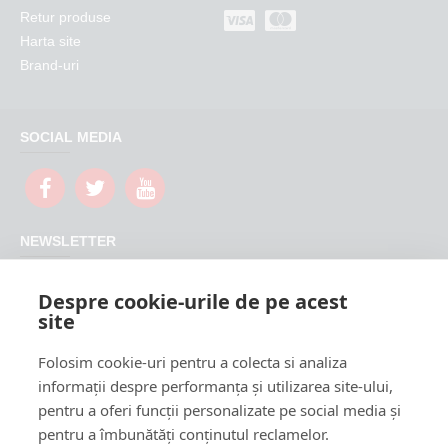
Retur produse
Harta site
Brand-uri
SOCIAL MEDIA
NEWSLETTER
Nu rata promotiile si updateurile produselor magazinului
Despre cookie-urile de pe acest
FeederShop
site
TRIMITE
Folosim cookie-uri pentru a colecta si analiza
CAPTCHA
informații despre performanța și utilizarea site-ului,
pentru a oferi funcții personalizate pe social media și
Please complete the
pentru a îmbunătăți conținutul reclamelor.
captcha validation