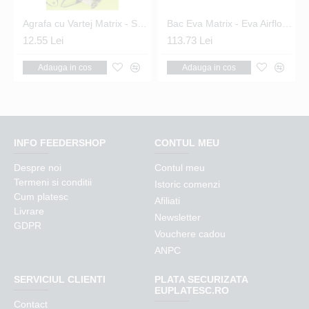
 Swivels Nr.14
Agrafa cu Vartej Matrix - Snap Link Swivels Nr.16
Bac Eva Matrix - Eva Airflow Bowls 5.0L
12.55 Lei
113.73 Lei
Adauga in cos
Adauga in cos
INFO FEEDERSHOP
CONTUL MEU
Despre noi
Contul meu
Termeni si conditii
Istoric comenzi
Cum platesc
Afiliati
Livrare
Newsletter
GDPR
Vouchere cadou
ANPC
SERVICIUL CLIENTI
PLATA SECURIZATA
EUPLATESC.RO
Contact