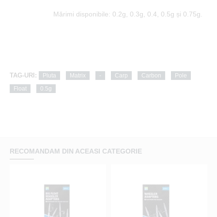
Mărimi disponibile: 0.2g, 0.3g, 0.4, 0.5g și 0.75g.
TAG-URI:
Pluta
Matrix
-
Carp
Carbon
Pole
Float
0.5g
RECOMANDAM DIN ACEASI CATEGORIE