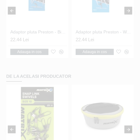
 Float Attachments
Adaptor pluta Preston - Big Float Waggler Adaptors
Adaptor pluta Preston - Waggler Adaptors
22.44 Lei
22.44 Lei
Adauga in cos
Adauga in cos
DE LA ACELASI PRODUCATOR