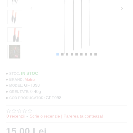
IN STOC
STOC:
Matrix
BRAND:
GFT098
MODEL:
0.40g
GREUTATE:
GFT098
COD PRODUCATOR:
0 recenzii
-
Scrie o recenzie | Parerea ta conteaza!
15.00 Lei