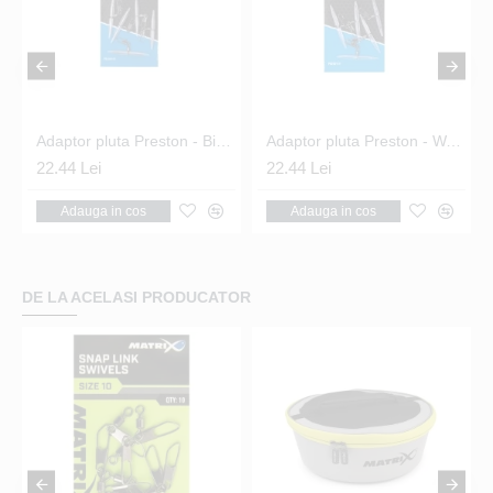
 Float Attachments
Adaptor pluta Preston - Big Float Waggler Adaptors
Adaptor pluta Preston - Waggler Adaptors
22.44 Lei
22.44 Lei
Adauga in cos
Adauga in cos
DE LA ACELASI PRODUCATOR