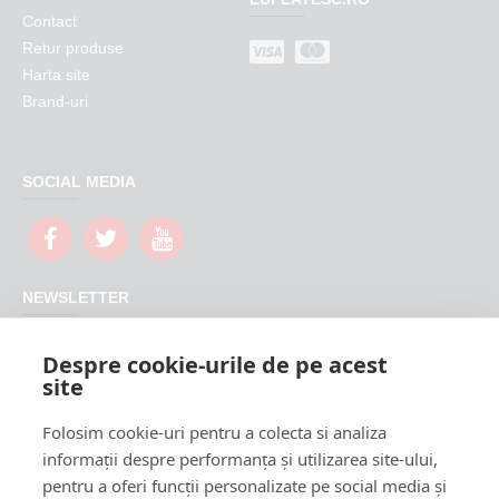
Contact
Retur produse
Harta site
Brand-uri
SOCIAL MEDIA
NEWSLETTER
Nu rata promotiile si updateurile produselor magazinului
Despre cookie-urile de pe acest
FeederShop
site
TRIMITE
Folosim cookie-uri pentru a colecta si analiza
CAPTCHA
informații despre performanța și utilizarea site-ului,
pentru a oferi funcții personalizate pe social media și
Please complete the