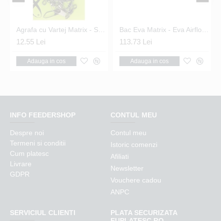
 Swivels Nr.14
Agrafa cu Vartej Matrix - Snap Link Swivels Nr.16
Bac Eva Matrix - Eva Airflow Bowls 5.0L
12.55 Lei
113.73 Lei
Adauga in cos
Adauga in cos
INFO FEEDERSHOP
CONTUL MEU
Despre noi
Contul meu
Termeni si conditii
Istoric comenzi
Cum platesc
Afiliati
Livrare
Newsletter
GDPR
Vouchere cadou
ANPC
SERVICIUL CLIENTI
PLATA SECURIZATA
EUPLATESC.RO