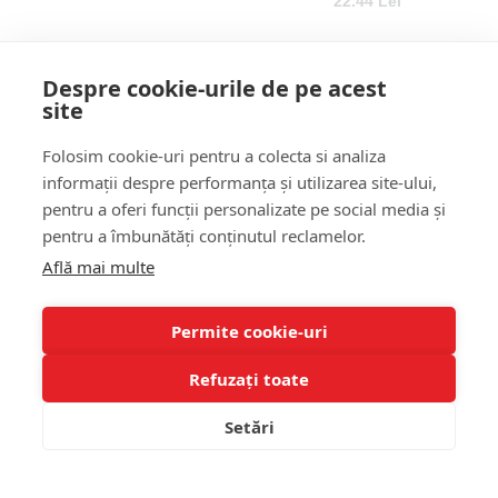
22.44 Lei
Despre cookie-urile de pe acest
site
Folosim cookie-uri pentru a colecta si analiza
informații despre performanța și utilizarea site-ului,
pentru a oferi funcții personalizate pe social media și
pentru a îmbunătăți conținutul reclamelor.
STOC EPUIZAT
STOC EPUIZAT
Află mai multe
ESP - INSIGHT POLARISED
ESP - MONTURA CU FIR DE
GLASSES
PAR - CARLIG MARIMEA 10
81.60 Lei
25.50 Lei
Permite cookie-uri
Refuzați toate
Setări