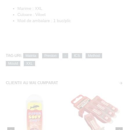
Marime : XXL
Culoare : Viloet
Mod de ambalare : 1 buc/plic
TAG-URI:
Matrita
Preston
-
ICS
Method
Mould
XXL
CLIENTII AU MAI CUMPARAT