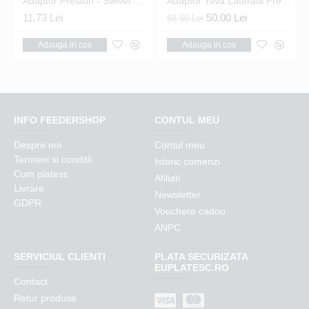
ors
Adaptor Preston - Swivel Float Adaptors
Adaptor Tava Laterala Preston - Ventalite Side Tray QR Adaptor
11.73 Lei
50.00 Lei
58.50 Lei
Adauga in cos
Adauga in cos
INFO FEEDERSHOP
CONTUL MEU
Despre noi
Contul meu
Termeni si conditii
Istoric comenzi
Cum platesc
Afiliati
Livrare
Newsletter
GDPR
Vouchere cadou
ANPC
SERVICIUL CLIENTI
PLATA SECURIZATA
EUPLATESC.RO
Contact
Retur produse