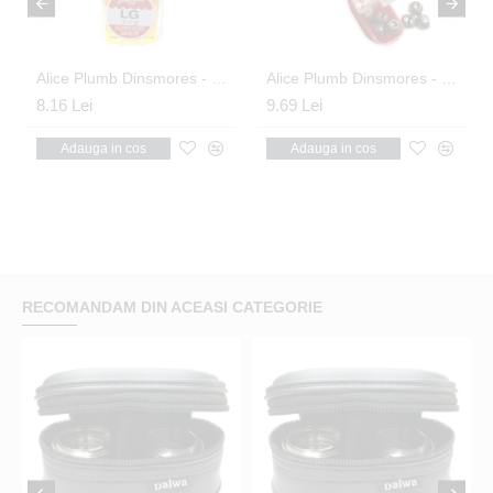
 Refill Size 4
Alice Plumb Dinsmores - Refill Nr. 04 0.2g
Alice Plumb Dinsmores - Super Soft Shot Nr. AAA 0.8g
8.16 Lei
9.69 Lei
Adauga in cos
Adauga in cos
RECOMANDAM DIN ACEASI CATEGORIE