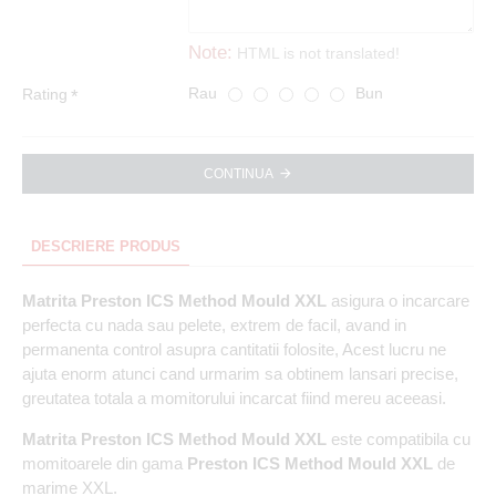
Note:
HTML is not translated!
Rau
Bun
Rating
CONTINUA
DESCRIERE PRODUS
Matrita Preston ICS Method Mould XXL
asigura o incarcare
perfecta cu nada sau pelete, extrem de facil, avand in
permanenta control asupra cantitatii folosite, Acest lucru ne
ajuta enorm atunci cand urmarim sa obtinem lansari precise,
greutatea totala a momitorului incarcat fiind mereu aceeasi.
Matrita Preston ICS Method Mould XXL
este compatibila cu
momitoarele din gama
Preston ICS Method Mould XXL
de
marime XXL.