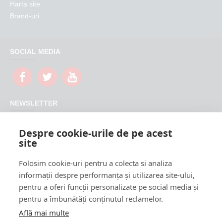
Harta site
Brand-uri
SOCIAL MEDIA
NEWSLETTER
Nu rata promotiile si updateurile produselor magazinului
Despre cookie-urile de pe acest
FeederShop
site
TRIMITE
Folosim cookie-uri pentru a colecta si analiza
CAPTCHA
informații despre performanța și utilizarea site-ului,
pentru a oferi funcții personalizate pe social media și
Please complete the
pentru a îmbunătăți conținutul reclamelor.
captcha validation
below
Află mai multe