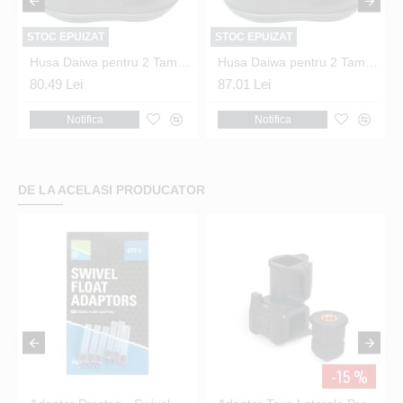
STOC EPUIZAT
STOC EPUIZAT
500 (S)
Husa Daiwa pentru 2 Tamburi marimea 4000 - 6500 (L)
Husa Daiwa pentru 2 Tamburi marimea 5000 - 6500 (L)
80.49 Lei
87.01 Lei
Notifica
Notifica
DE LA ACELASI PRODUCATOR
-15 %