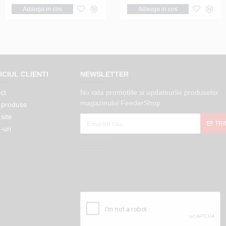
Adauga in cos
Notifica
Adauga in cos
Notifica
ICIUL CLIENTI
NEWSLETTER
ct
Nu rata promotiile si updateurile produselor
magazinului FeederShop
 produse
site
TRI
-uri
CAPTCHA
Please complete the
captcha validation
below