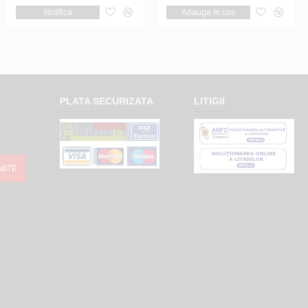
Notifica
Adauga in cos
PLATA SECURIZATA
LITIGII
MITE