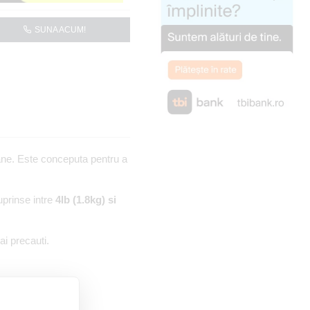
SUNA ACUM!
oane. Este conceputa pentru a
uprinse intre
4lb (1.8kg) si
ai precauti.