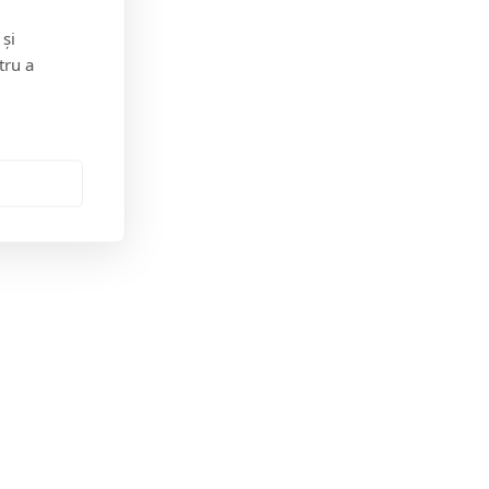
 și
tru a