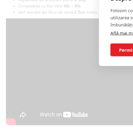
Compatibila cu fire intre
4lb – 8lb
Folosim coo
Varf sensibil din fibra de sticla
2.5oz
inclus
utilizarea 
îmbunătăți
Află mai m
Permi