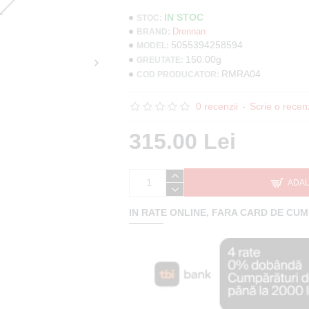
IN STOC
STOC:
Drennan
BRAND:
5055394258594
MODEL:
150.00g
GREUTATE:
RMRA04
COD PRODUCATOR:
0 recenzii
-
Scrie o recen
315.00 Lei
ADAU
IN RATE ONLINE, FARA CARD DE CU