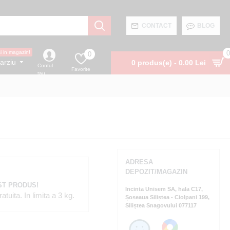
CONTACT
BLOG
0
si in magazin!
0
arziu
0 produs(e) - 0.00 Lei
Contul
Favorite
tau
ADRESA
DEPOZIT/MAGAZIN
ST PRODUS!
Incinta Unisem SA, hala C17,
tuita. In limita a 3 kg.
Șoseaua Siliștea - Ciolpani 199,
Siliștea Snagovului 077117