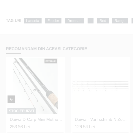
TAG-URI:
Lanseta
Feeder
Drennan
-
Red
Range
RECOMANDAM DIN ACEASI CATEGORIE
STOC EPUIZAT
Daiwa D-Carp Mini Method Feeder 10ft
Cap Minciog Drennan 22" Specialist 55 cm.
Daiwa - Varf schimb N Zon 5 oz Portocaliu
Cap Minciog Drennan 24" Specialist 61 cm.
253.98 Lei
141.78 Lei
129.54 Lei
149.94 Lei