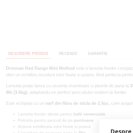
DESCRIERE PRODUS
RECENZII
GARANTIE
Drennan Red Range Mini Method
este o lanseta feeder compacta
oferi un echilibru excelent intre finete si putere, fiind perfecta pentr
Lanseta poate lansa cu usurinta momitoare si plumbi de pana la
3
8lb (3.6kg)
, adaptandu-se perfect pescuitului modern la feeder.
Este echipata cu un
varf din fibra de sticla de 2.5oz
, care asigur
Lanseta feeder ideala pentru
balti comerciale
Potrivita pentru pescuit de pe
pontoane
Actiune echilibrata intre finete si putere
Despre 
Capacitate de aruncare pana la
35g