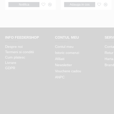
Adauga in cos
Notifica
Adauga in cos
Adauga in cos
INFO FEEDERSHOP
CONTUL MEU
SERV
Despre noi
Contul meu
Conta
Termeni si conditii
Istoric comenzi
Retur
Cum platesc
Afiliati
Harta 
Livrare
Newsletter
Brand
GDPR
Vouchere cadou
ANPC