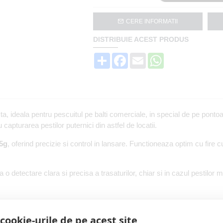
CERE INFORMATII
DISTRIBUIE ACEST PRODUS
Share
Facebook
Email
WhatsApp
, ideala pentru pescuitul pe balti comerciale, in special de pe pont
u capturarea pestilor puternici din astfel de locatii.
5g
, oferind precizie si control in lansare. Functioneaza optim cu fire c
a o detectare clara si precisa a trasaturilor, chiar si in cazul pestilor m
cookie-urile de pe acest site