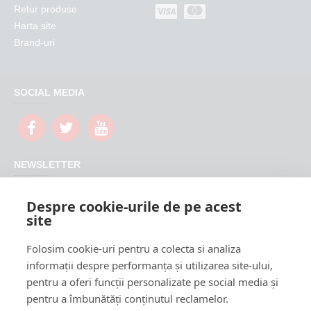
Retur produse
Harta site
Brand-uri
SOCIAL MEDIA
NEWSLETTER
Nu rata promotiile si updateurile produselor magazinului
Despre cookie-urile de pe acest
FeederShop
site
TRIMITE
Folosim cookie-uri pentru a colecta si analiza
CAPTCHA
informații despre performanța și utilizarea site-ului,
pentru a oferi funcții personalizate pe social media și
Please complete the
pentru a îmbunătăți conținutul reclamelor.
captcha validation