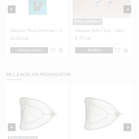
STOC EPUIZAT
daptor 2
Adaptor Pluta Drennan - Swivel Float Attachments
Adaptor DJK Float - Silicone Float Attachment
11.53 Lei
8.77 Lei
Adauga in cos
Notifica
DE LA ACELASI PRODUCATOR