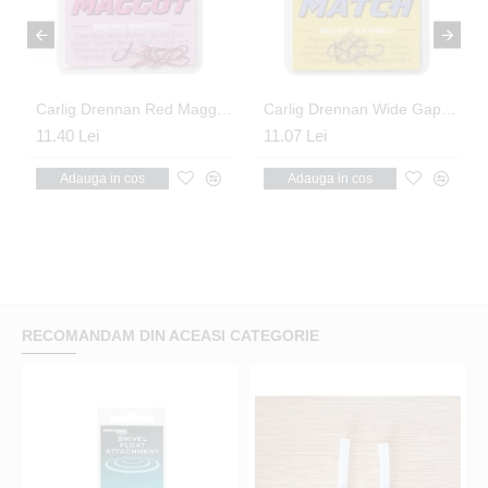
labil 110-230 cm
Carlig Drennan Red Maggot Nr.14
Carlig Drennan Wide Gape Match Nr.14
11.40 Lei
11.07 Lei
Adauga in cos
Adauga in cos
RECOMANDAM DIN ACEASI CATEGORIE