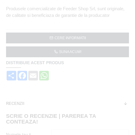
Produsele comercializate de Feeder Shop Srl, sunt originale,
de calitate si beneficiaza de garantie de la producator
CERE INFORMATII
SUNA ACUM!
DISTRIBUIE ACEST PRODUS
Share
Facebook
Email
WhatsApp
RECENZII
SCRIE O RECENZIE | PAREREA TA
CONTEAZA!
Numele tau