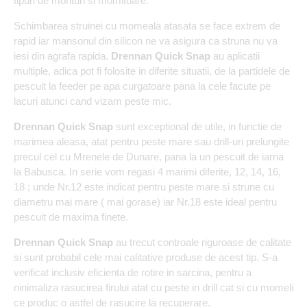
tipuri de monturi si momitoare.
Schimbarea struinei cu momeala atasata se face extrem de
rapid iar mansonul din silicon ne va asigura ca struna nu va
iesi din agrafa rapida.
Drennan Quick Snap
au aplicatii
multiple, adica pot fi folosite in diferite situatii, de la partidele de
pescuit la feeder pe apa curgatoare pana la cele facute pe
lacuri atunci cand vizam peste mic.
Drennan Quick Snap
sunt exceptional de utile, in functie de
marimea aleasa, atat pentru peste mare sau drill-uri prelungite
precul cel cu Mrenele de Dunare, pana la un pescuit de iarna
la Babusca. In serie vom regasi 4 marimi diferite, 12, 14, 16,
18 ; unde Nr.12 este indicat pentru peste mare si strune cu
diametru mai mare ( mai gorase) iar Nr.18 este ideal pentru
pescuit de maxima finete.
Drennan Quick Snap
au trecut controale riguroase de calitate
si sunt probabil cele mai calitative produse de acest tip. S-a
verificat inclusiv eficienta de rotire in sarcina, pentru a
ninimaliza rasucirea firului atat cu peste in drill cat si cu momeli
ce produc o astfel de rasucire la recuperare.