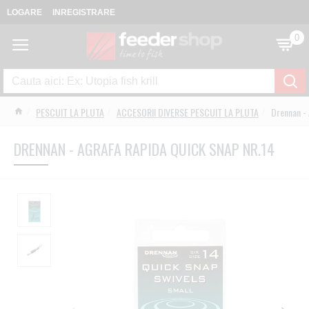
LOGARE
INREGISTRARE
0
PESCUIT LA PLUTA
ACCESORII DIVERSE PESCUIT LA PLUTA
Drennan - 
DRENNAN - AGRAFA RAPIDA QUICK SNAP NR.14