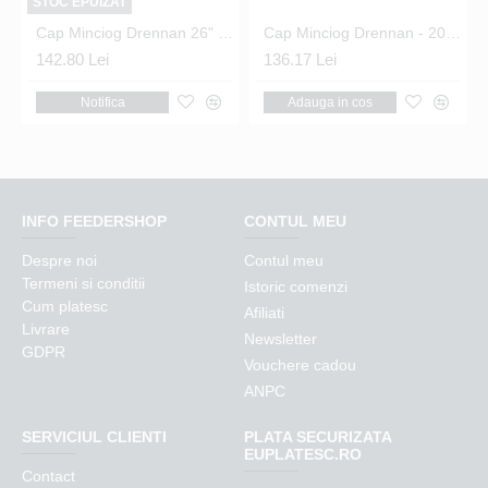
STOC EPUIZAT
ecialist 61 cm.
Cap Minciog Drennan 26" Specialist 66 cm.
Cap Minciog Drennan - 20" Specialist Landing Net 50.8 cm
142.80 Lei
136.17 Lei
Notifica
Adauga in cos
INFO FEEDERSHOP
CONTUL MEU
Despre noi
Contul meu
Termeni si conditii
Istoric comenzi
Cum platesc
Afiliati
Livrare
Newsletter
GDPR
Vouchere cadou
ANPC
SERVICIUL CLIENTI
PLATA SECURIZATA
EUPLATESC.RO
Contact