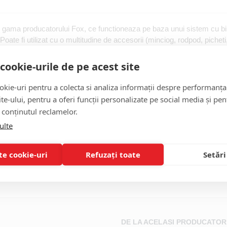
n gama producatorului Fox, ce functioneaza pe baza unui sistem cu bil
 Poate fi utilizat cu o multitudine de accesorii (minciog, rodpod, picheti
.
cookie-urile de pe acest site
kie-uri pentru a colecta si analiza informații despre performanța
site-ului, pentru a oferi funcții personalizate pe social media și pen
 conținutul reclamelor.
ulte
te cookie-uri
Refuzați toate
Setări
Label
QR
Adaptor
DE LA ACELASI PRODUCATOR