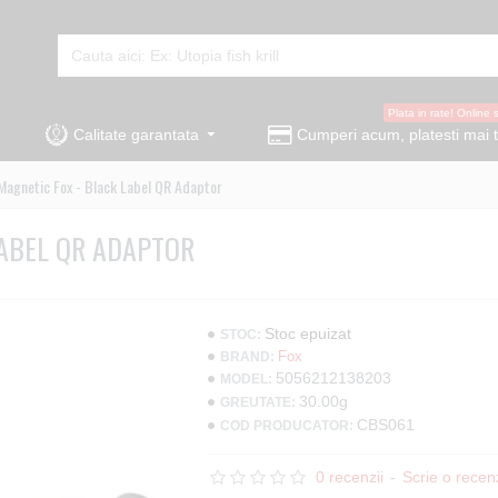
Plata in rate! Online 
Calitate garantata
Cumperi acum, platesti mai t
Magnetic Fox - Black Label QR Adaptor
LABEL QR ADAPTOR
Stoc epuizat
STOC:
Fox
BRAND:
5056212138203
MODEL:
30.00g
GREUTATE:
CBS061
COD PRODUCATOR:
0 recenzii
-
Scrie o recen