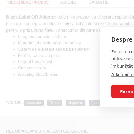
DESCRIERE PRODUS
RECENZII
GARANTIE
Black Label QR Adaptor
este un conector cu eliberare rapida di
din aluminiu negru anodizat si ofera fiabilitate si rezistenta sporita.
pentru o priza buna filetul conectorilor dispune de o saiba din piele
Lungime conector: 4.5cm
Despre 
Material: aluminiu negru anodizat
Sistem de eliberare rapida pe rulmenti
Folosim coo
Filet cu saiba din piele
utilizarea 
Logoul Fox gravat
îmbunătăți
Culoare: negru
Află mai m
Ambalaj: 2buc/blister.
Permi
TAG-URI:
Conector
Rapid
Magnetic
Fox
-
Black
RECOMANDAM DIN ACEASI CATEGORIE