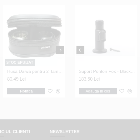
STOC EPUIZAT
Husa Daiwa pentru 2 Tamburi marimea 4000 - 6500 (L)
Set 2 Buzz-Bari Fox - Black Label QR 2 Posturi
Suport Ponton Fox - Black Label Stage Stand Quick Release Insert
80.49 Lei
254.90 Lei
183.50 Lei
Adauga in cos
Notifica
Adauga in cos
ICIUL CLIENTI
NEWSLETTER