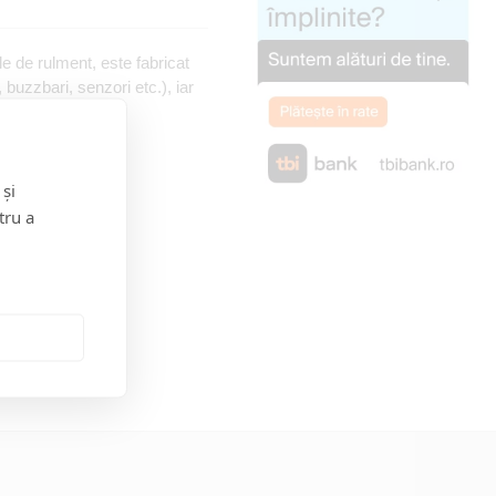
e de rulment, este fabricat
, buzzbari, senzori etc.), iar
 și
tru a