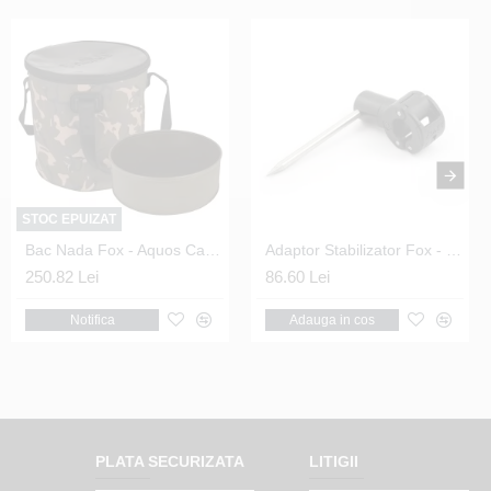
STOC EPUIZAT
Bac Nada Fox - Aquos Camo Bucket Insert 12 L
Adaptor Stabilizator Fox - Black Label QR Stabiliser
250.82 Lei
86.60 Lei
Notifica
Adauga in cos
PLATA SECURIZATA
LITIGII