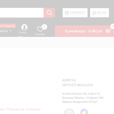
CONTACT
BLOG
0
si in magazin!
0
arziu
0 produs(e) - 0.00 Lei
Contul
Favorite
tau
ADRESA
DEPOZIT/MAGAZIN
Incinta Unisem SA, hala C17,
Șoseaua Siliștea - Ciolpani 199,
Siliștea Snagovului 077117
zie | Parerea ta conteaza!