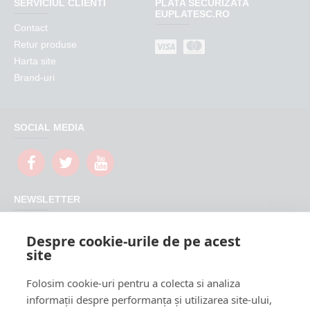
SERVICIUL CLIENTI
PLATA SECURIZATA
EUPLATESC.RO
Contact
Retur produse
Harta site
Brand-uri
SOCIAL MEDIA
NEWSLETTER
Nu rata promotiile si updateurile produselor magazinului
Despre cookie-urile de pe acest
FeederShop
site
TRIMITE
Folosim cookie-uri pentru a colecta si analiza
CAPTCHA
informații despre performanța și utilizarea site-ului,