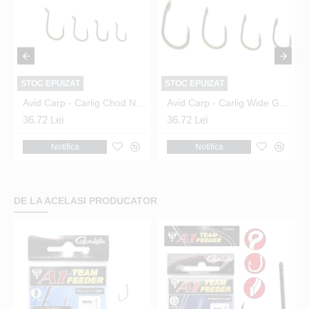
STOC EPUIZAT
STOC EPUIZAT
65 Nr.20 Black
Avid Carp - Carlig Chod Nr.10
Avid Carp - Carlig Wide Gape Nr.10
36.72 Lei
36.72 Lei
Notifica
Notifica
DE LA ACELASI PRODUCATOR