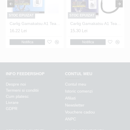
STOC EPUIZAT
STOC EPUIZAT
Carlig Gamakatsu A1 Team Feeder Pellet Nr.8
Carlig Gamakatsu A1 Team Feeder Strong Carp Nr.10
16.22 Lei
15.30 Lei
Notifica
Notifica
INFO FEEDERSHOP
CONTUL MEU
Despre noi
Contul meu
Termeni si conditii
Istoric comenzi
Cum platesc
Afiliati
Livrare
Newsletter
GDPR
Vouchere cadou
ANPC