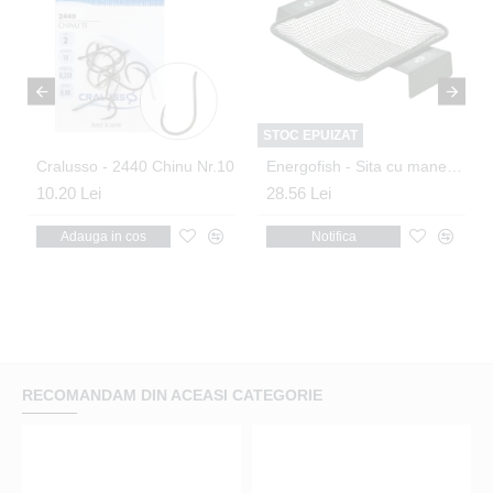
STOC EPUIZAT
rimp 8 & 5mm
Cralusso - 2440 Chinu Nr.10
Energofish - Sita cu manere patrata mica 17x17cm
10.20 Lei
28.56 Lei
Adauga in cos
Notifica
RECOMANDAM DIN ACEASI CATEGORIE