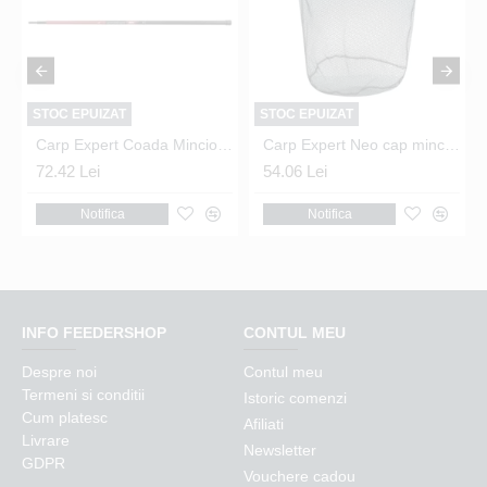
STOC EPUIZAT
STOC EPUIZAT
60cm
Carp Expert Coada Minciog Method Feeder 3m
Carp Expert Neo cap minciog cauciucat 55x50x50
72.42 Lei
54.06 Lei
Notifica
Notifica
INFO FEEDERSHOP
CONTUL MEU
Despre noi
Contul meu
Termeni si conditii
Istoric comenzi
Cum platesc
Afiliati
Livrare
Newsletter
GDPR
Vouchere cadou