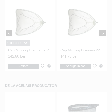
STOC EPUIZAT
ecialist 61 cm.
Cap Minciog Drennan 26" Specialist 66 cm.
Cap Minciog Drennan 22" Specialist 55 cm.
142.80 Lei
141.78 Lei
Notifica
Adauga in cos
DE LA ACELASI PRODUCATOR