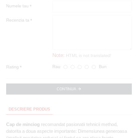
Numele tau
Recenzia ta
Note:
HTML is not translated!
Rau
Bun
Rating
CONTINUA
DESCRIERE PRODUS
Cap de minciog
recomandat pasionatii tehnicii method,
datorita a doua aspecte importante: Dimensiunea generoasa
(implicit greutatea redusa) si faptul ca are plasa foarte