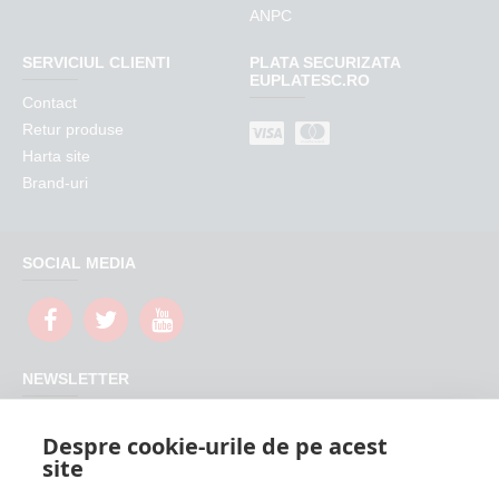
ANPC
SERVICIUL CLIENTI
PLATA SECURIZATA
EUPLATESC.RO
Contact
Retur produse
Harta site
Brand-uri
SOCIAL MEDIA
NEWSLETTER
Nu rata promotiile si updateurile produselor magazinului
Despre cookie-urile de pe acest
FeederShop
site
TRIMITE