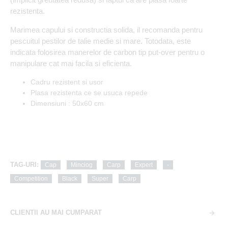
rezistenta.
Marimea capului si constructia solida, il recomanda pentru
pescuitul pestilor de talie medie si mare. Totodata, este
indicata folosirea manerelor de carbon tip put-over pentru o
manipulare cat mai facila si eficienta.
Cadru rezistent si usor
Plasa rezistenta ce se usuca repede
Dimensiuni : 50x60 cm
TAG-URI:
Cap
Minciog
Carp
Expert
-
Competition
Black
Super
Carp
CLIENTII AU MAI CUMPARAT