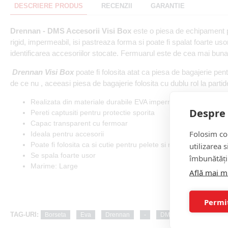
DESCRIERE PRODUS
RECENZII
GARANTIE
Drennan - DMS Accesorii Visi Box
este o piesa de echipament p
rigid, impermeabil, isi pastreaza forma si poate fi spalat foarte uso
identificarea accesoriilor stocate. Fermuarul este de cea mai buna 
Drennan Visi Box
poate fi folosita atat ca piesa de bagajerie pent
de ce nu , aceeasi piesa de bagajerie folosita cu dublu rol la parti
Realizata din materiale durabile EVA impermeabil
Despre 
Pereti captusiti pentru protectie sporita
Capac transparent cu fermoar
Folosim coo
Ideala pentru accesorii
Poate fi folosita ca si cutie pentru pelete si nada pescuit
utilizarea 
Se spala foarte usor
îmbunătăți
Marime: Large
Află mai m
Permi
TAG-URI:
Borseta
Eva
Drennan
-
DMS
Accesorii