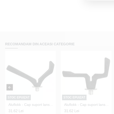
RECOMANDAM DIN ACEASI CATEGORIE
STOC EPUIZAT
STOC EPUIZAT
Aluflokk - Cap suport lanseta method feeder AF1
Cap Minciog Drennan 22" Specialist 55 cm.
Aluflokk - Cap suport lanseta method feeder AF2
Cap Minciog Drennan 24" Specialist 61 cm.
31.62 Lei
141.78 Lei
31.62 Lei
149.94 Lei