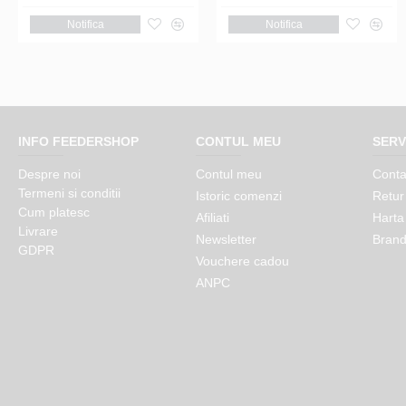
Adauga in cos
Notifica
Adauga in cos
Notifica
INFO FEEDERSHOP
CONTUL MEU
SERV
Despre noi
Contul meu
Conta
Termeni si conditii
Istoric comenzi
Retur
Cum platesc
Afiliati
Harta 
Livrare
Newsletter
Brand
GDPR
Vouchere cadou
ANPC