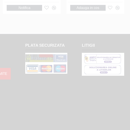
Adauga in cos
Notifica
Adauga in cos
PLATA SECURIZATA
LITIGII
MITE