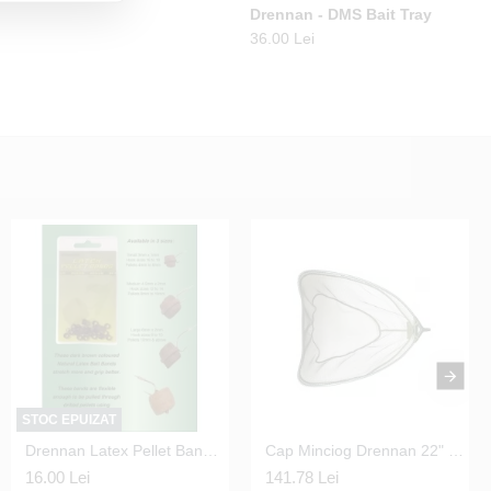
n -
Drennan - Black Shorts M
Drennan - DMS Bait Tray
Sp
Ba
121.79 Lei
36.00 Lei
19.
STOC EPUIZAT
Adaptor Stabilizator Fox - Black Label QR Stabiliser
Drennan Latex Pellet Bands - Large 6mm
Cap Minciog Drennan 22" Specialist 55 cm.
86.60 Lei
16.00 Lei
141.78 Lei