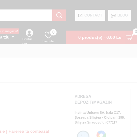
CONTACT
BLOG
0
si in magazin!
0
arziu
0 produs(e) - 0.00 Lei
Contul
Favorite
tau
ADRESA
DEPOZIT/MAGAZIN
Incinta Unisem SA, hala C17,
Șoseaua Siliștea - Ciolpani 199,
Siliștea Snagovului 077117
zie | Parerea ta conteaza!