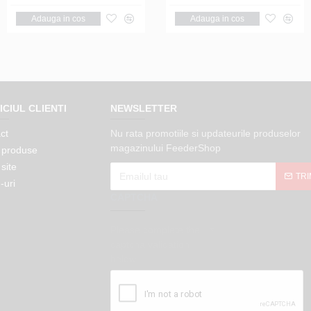
Adauga in cos
Notifica
Adauga in cos
Adauga in cos
ICIUL CLIENTI
NEWSLETTER
ct
Nu rata promotiile si updateurile produselor
magazinului FeederShop
 produse
site
TRI
-uri
CAPTCHA
Please complete the
captcha validation
below