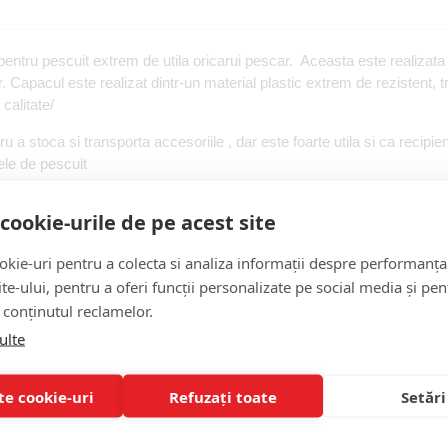
entru pescuit extrem de utila oricarui pescar. Aceasta este realizata
r. Capacul este realizat dintr-un material plastic extrem de rezistent, t
calitate/
ru a stoca si transporta accesoriile , dar este foarte utila si ca recipi
dele de pescuit
cookie-urile de pe acest site
kie-uri pentru a colecta si analiza informații despre performanța
site-ului, pentru a oferi funcții personalizate pe social media și pen
 conținutul reclamelor.
ulte
te cookie-uri
Refuzați toate
Setări
Visi
Box
Large