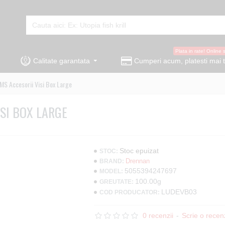
Plata in rate! Online 
Calitate garantata
Cumperi acum, platesti mai t
MS Accesorii Visi Box Large
SI BOX LARGE
Stoc epuizat
STOC:
Drennan
BRAND:
5055394247697
MODEL:
100.00g
GREUTATE:
LUDEVB03
COD PRODUCATOR:
0 recenzii
-
Scrie o recen