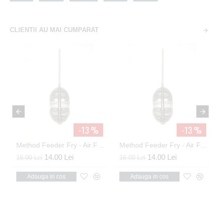
CLIENTII AU MAI CUMPARAT
-13 %
-13 %
Method Feeder Fry - Air Flat Method In-Line Extra Large 70g
Method Feeder Fry - Air Flat Method In-Line Extra Large 80g
14.00 Lei
14.00 Lei
29.00
6.00 Lei
16.00 Lei
Adauga in cos
Adauga in cos
Ad