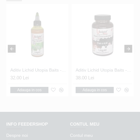
Aditiv Lichid Utopia Baits - Fluo Liquid Smoke Orange & Squid 100ml
Aditiv Lichid Utopia Baits - Liquid Food Concentrate Fish & Krill 250ml
32.00 Lei
38.00 Lei
3
Adauga in cos
Adauga in cos
INFO FEEDERSHOP
CONTUL MEU
Despre noi
Contul meu