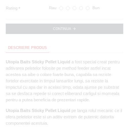
Rau
Bun
Rating
CONTINUA
DESCRIERE PRODUS
Utopia Baits Sticky Pellet Liquid
a fost special creat pentru
aditivarea peletelor folosite pe method feeder astfel incat
acestea sa aibe o colare foarte buna, capabila sa reziste
fortelor exercitate in timpul lansarilor lungi, sa reziste la
impactul cu apa dar in acelasi timp, odata ajunse pe substrat
sa se desfaca repede si corect eliberand carligul si momeala
pentru a putea beneficia de prezentari rapide.
Utopia Baits Sticky Pellet Liquid
pe langa rolul mecanic ce il
ofera peletelor este si un aditiv extrem de puternic datorita
componentei acestuia.