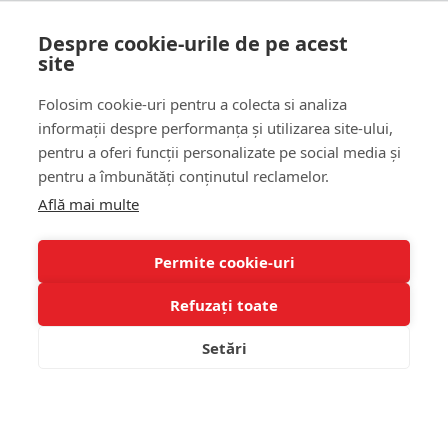
Nu rata promotiile si updateurile produselor magazinului
Despre cookie-urile de pe acest
FeederShop
site
TRIMITE
Folosim cookie-uri pentru a colecta si analiza
CAPTCHA
informații despre performanța și utilizarea site-ului,
pentru a oferi funcții personalizate pe social media și
Please complete the
pentru a îmbunătăți conținutul reclamelor.
captcha validation
below
Află mai multe
Permite cookie-uri
Refuzați toate
Am citit si sunt de acord cu
Termeni si conditii
Setări
Copyright © 2022, FEEDER SHOP SRL, Toate drepturile rezervate
ADAUGA IN COS