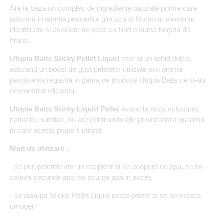
Are la baza un complex de ingrediente naturale printre care
aducem in atentia pescarilor glucoza si fructoza, elemente
identificate si asociate de pesti ca fiind o sursa bogata de
hrana.
Utopia Baits Sticky Pellet Liquid
este si un lichid dulce,
aducand un boost de gust peletelor utilizate si o aroma
persistenta regasita in gama de produse Utopia Baits ce si-au
demonstrat eficienta.
Utopia Baits Sticky Liquid Pellet
avand la baza substante
naturale, nutritive, nu are contraindicatie privind doza maxima
in care acesta poate fi utilizat.
Mod de utilizare :
- se pun peletele intr-un recipient si se acopera cu apa, se tin
cateva secunde apoi se scurge apa in exces
- se adauga Sticky Pellet Liquid peste pelete si se amesteca
omogen