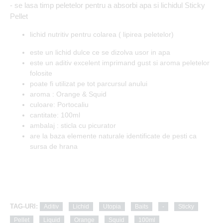
- se lasa timp peletelor pentru a absorbi apa si lichidul Sticky
Pellet
lichid nutritiv pentru colarea ( lipirea peletelor)
este un lichid dulce ce se dizolva usor in apa
este un aditiv excelent imprimand gust si aroma peletelor
folosite
poate fi utilizat pe tot parcursul anului
aroma : Orange & Squid
culoare: Portocaliu
cantitate: 100ml
ambalaj : sticla cu picurator
are la baza elemente naturale identificate de pesti ca
sursa de hrana
TAG-URI:
Aditiv
Lichid
Utopia
Baits
-
Sticky
Pellet
Liquid
Orange
Squid
100ml