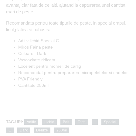
avantaj clar fata de ceilalti, ajutand la capturarea unei cantitati
mari de peste.
Recomandata pentru toate tipurile de peste, in special crapul,
linul,platica si babusca.
Aditiv lichid Special G
Miros Faina peste
Culoare : Dark
Vascozitate ridicata
Excelent pentru momeli de carlig
Recomandat pentru prepararea micropeletelor si nadelor
PVA Friendly
Cantitate:250ml
TAG-URI:
Aditiv
Lichid
Bait
Tech
-
Special
G
Dark
Deluxe
250ml