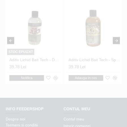
STOC EPUIZAT
Aditiv Lichid Bait Tech - Deluxe The Juice 250ml
Aditiv Lichid Bait Tech - Special G Gold Deluxe 250ml
39.78 Lei
39.78 Lei
Notifica
Adauga in cos
INFO FEEDERSHOP
CONTUL MEU
Despre noi
Contul meu
Termeni si conditii
Istoric comenzi