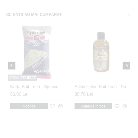
CLIENTII AU MAI CUMPARAT
STOC EPUIZAT
ple 2kg
Nada Bait-Tech - Special G Method Mix 2kg
Aditiv Lichid Bait Tech - Special G Gold Deluxe 250ml
53.00 Lei
39.78 Lei
Notifica
Adauga in cos