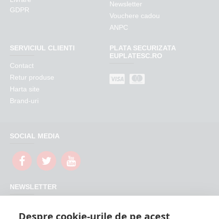
Newsletter
GDPR
Vouchere cadou
ANPC
SERVICIUL CLIENTI
PLATA SECURIZATA
EUPLATESC.RO
Contact
Retur produse
Harta site
Brand-uri
SOCIAL MEDIA
NEWSLETTER
Nu rata promotiile si updateurile produselor magazinului
Despre cookie-urile de pe acest
FeederShop