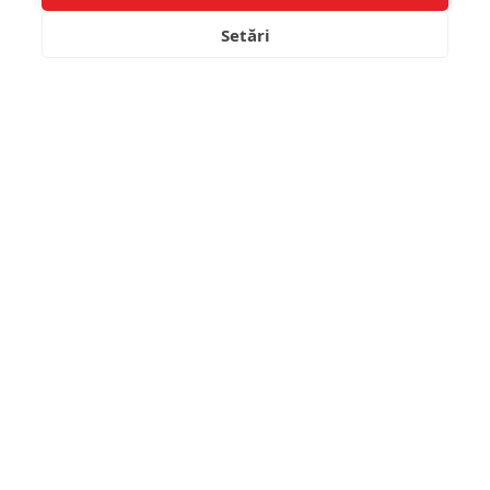
Setări
CARLIGE KORUM - XPERT
CARLIGE KORUM - XPERT
SPECIALIST NR.14
SPECIALIST NR.16
11.60 Lei
11.60 Lei