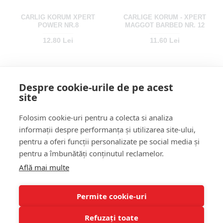
CARLIG KORUM XPERT
CARLIGE KORUM - XPERT
POWER NR.8
MAGGOT BARBED NR. 12
12.80 Lei
11.60 Lei
Despre cookie-urile de pe acest
site
Folosim cookie-uri pentru a colecta si analiza
informații despre performanța și utilizarea site-ului,
pentru a oferi funcții personalizate pe social media și
pentru a îmbunătăți conținutul reclamelor.
CARLIGE KORUM - XPERT
CARLIGE KORUM - XPERT
Află mai multe
MAGGOT BARBED NR. 14
MAGGOT BARBED NR. 16
11.60 Lei
11.60 Lei
Permite cookie-uri
Refuzați toate