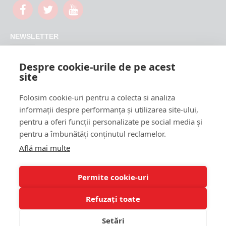
NEWSLETTER
Nu rata promotiile si updateurile produselor magazinului
Despre cookie-urile de pe acest
FeederShop
site
TRIMITE
Folosim cookie-uri pentru a colecta si analiza
CAPTCHA
informații despre performanța și utilizarea site-ului,
pentru a oferi funcții personalizate pe social media și
Please complete the
pentru a îmbunătăți conținutul reclamelor.
captcha validation
below
Află mai multe
Permite cookie-uri
Refuzați toate
Am citit si sunt de acord cu
Termeni si conditii
Setări
FILTRARE PRODUSE