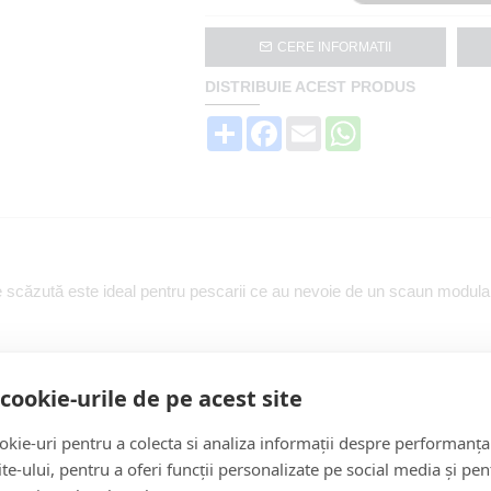
CERE INFORMATII
DISTRIBUIE ACEST PRODUS
Share
Facebook
Email
WhatsApp
căzută este ideal pentru pescarii ce au nevoie de un scaun modular 
chiar și între standuri îndepărtate.
cookie-urile de pe acest site
 literei H, ideal pentru pescari cu toate nivelurile de experiență
kie-uri pentru a colecta si analiza informații despre performanța
site-ului, pentru a oferi funcții personalizate pe social media și pen
 extrudat