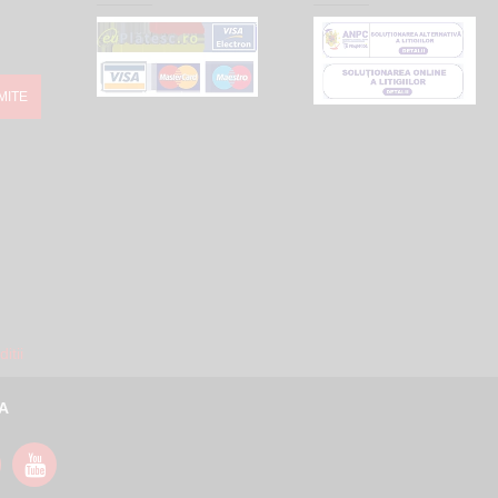
MITE
itii
A