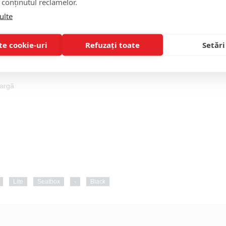
 conținutul reclamelor.
ulte
te cookie-uri
Refuzați toate
Setări
 pot fi ajustate pe orice tip de teren
vargă
Lite
Seatbox
-
Black