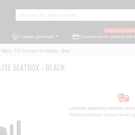
Plata in rate! Online 
Calitate garantata
Cumperi acum, platesti mai t
 Matrix - F25 Pro Super Lite Seatbox - Black
LITE SEATBOX - BLACK
LIVRARE GRATUITA PENTRU ACE
Pretul produsului impune livrare gra