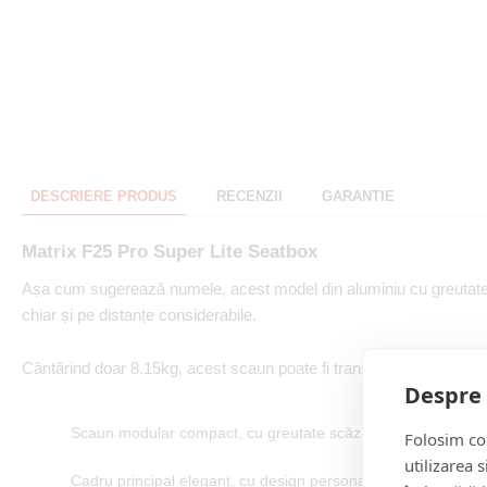
DESCRIERE PRODUS
RECENZII
GARANTIE
Matrix F25 Pro Super Lite Seatbox
Așa cum sugerează numele, acest model din aluminiu cu greutate s
chiar și pe distanțe considerabile.
Cântărind doar 8.15kg, acest scaun poate fi transportat cu ușurință 
Despre 
Scaun modular compact, cu greutate scăzută și cadrul în forma
Folosim coo
utilizarea 
Cadru principal elegant, cu design personalizat, din aluminiu