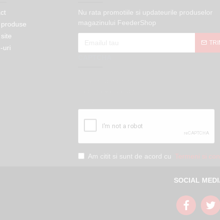
ct
Nu rata promotiile si updateurile produselor
magazinului FeederShop
 produse
site
TRI
-uri
CAPTCHA
Please complete the
captcha validation
below
Am citit si sunt de acord cu
Termeni si cond
SOCIAL MEDI