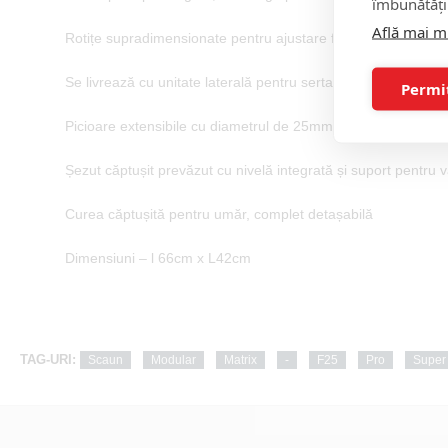
îmbunătăți
Află mai m
Rotițe supradimensionate pentru ajustare facilă
Se livrează cu unitate laterală pentru sertare cu inserții
Permi
Picioare extensibile cu diametrul de 25mm și finisaje negre, ce
Șezut căptușit prevăzut cu nivelă integrată și suport pentru 
Curea căptușită pentru umăr, complet detașabilă
Dimensiuni – l 66cm x L42cm
TAG-URI:
Scaun
Modular
Matrix
-
F25
Pro
Super