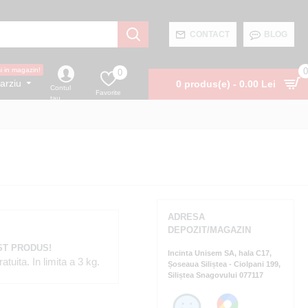
CONTACT
BLOG
0
si in magazin!
0
arziu
0 produs(e) - 0.00 Lei
Contul
Favorite
tau
ADRESA
DEPOZIT/MAGAZIN
ST PRODUS!
Incinta Unisem SA, hala C17,
tuita. In limita a 3 kg.
Șoseaua Siliștea - Ciolpani 199,
Siliștea Snagovului 077117