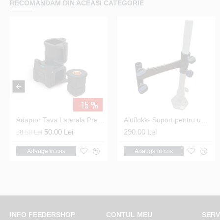
RECOMANDAM DIN ACEASI CATEGORIE
-15 %
low Bowls 7.5L
Adaptor Tava Laterala Preston - Ventalite Side Tray QR Adaptor
Adaptor Matrix - Quick Release Tool Bar Clamp
Aluflokk- Suport pentru umbrela
Agrafa cu Vartej Matrix - Snap Link Swivels Nr.14
63.24 Lei
50.00 Lei
290.00 Lei
12.55 Lei
58.50 Lei
Adauga in cos
Adauga in cos
Adauga in cos
Adauga in cos
INFO FEEDERSHOP
CONTUL MEU
SERV