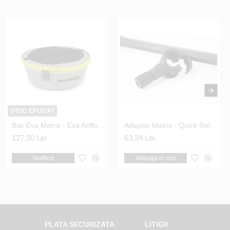
STOC EPUIZAT
Adaptor Tava Laterala Aluflokk - Sliding Adapter
Bac Eva Matrix - Eva Airflow Bowls 7.5L
Adaptor Matrix - Quick Release Tool Bar Clamp
145.00 Lei
127.50 Lei
63.24 Lei
Adauga in cos
Notifica
Adauga in cos
PLATA SECURIZATA
LITIGII