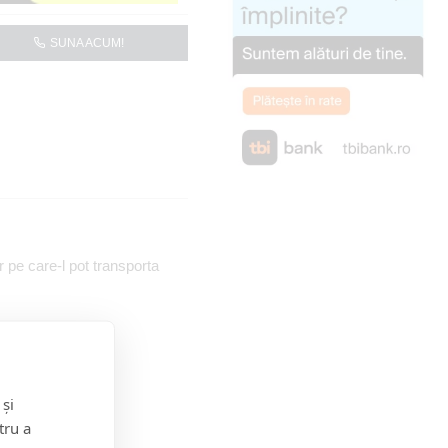
SUNA ACUM!
pe care-l pot transporta
 și
tru a