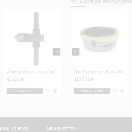
DE LA ACELASI PRODUCATOR
Adaptor Korum - Any Chair Adaptor 2
Agrafa cu Vartej Matrix - Snap Link Swivels Nr.16
Adaptor Matrix - Quick Release Tool Bar Clamp
Bac Eva Matrix - Eva Airflow Bowls 5.0L
82.62 Lei
12.55 Lei
63.24 Lei
113.73 Lei
Adauga in cos
Adauga in cos
Adauga in cos
Adauga in cos
ICIUL CLIENTI
NEWSLETTER