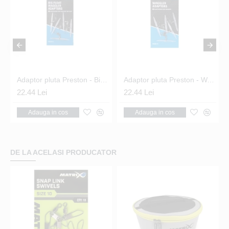
Adaptor pluta Preston - Big Float Waggler Adaptors
Adaptor pluta Preston - Waggler Adaptors
22.44 Lei
22.44 Lei
11
Adauga in cos
Adauga in cos
DE LA ACELASI PRODUCATOR