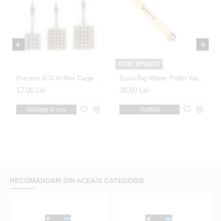
STOC EPUIZAT
Preston ICS In-line Cage Feeder M 30g
Guru Big Water Pellet Waggler 10g
30.60 Lei
34.00 Lei
os
Notifica
Adauga in cos
RECOMANDAM DIN ACEASI CATEGORIE