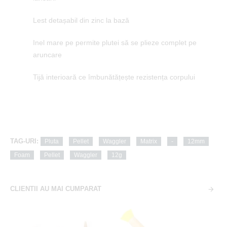
Lest detașabil din zinc la bază
Inel mare pe permite plutei să se plieze complet pe
aruncare
Tijă interioară ce îmbunătățește rezistența corpului
TAG-URI:
Pluta
Pellet
Waggler
Matrix
-
12mm
Foam
Pellet
Waggler
12g
CLIENTII AU MAI CUMPARAT