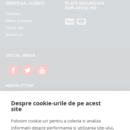
SERVICIUL CLIENTI
PLATA SECURIZATA
EUPLATESC.RO
Contact
Retur produse
Harta site
Brand-uri
SOCIAL MEDIA
NEWSLETTER
Nu rata promotiile si updateurile produselor magazinului
Despre cookie-urile de pe acest
FeederShop
site
TRIMITE
Folosim cookie-uri pentru a colecta si analiza
CAPTCHA
informații despre performanța și utilizarea site-ului,