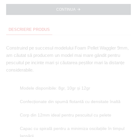
CONTINUA
DESCRIERE PRODUS
Construind pe succesul modelului Foam Pellet Waggler 9mm,
am căutat să producem un model mai mare gândit pentru
pescuitul pe incinte mari și căutarea peștilor mari la distanțe
considerabile.
Modele disponibile: 8gr, 10gr și 12gr
Confecționate din spumă flotantă cu densitate înaltă
Corp din 12mm ideal pentru pescuitul cu pelete
Capac cu spirală pentru a minimiza oscilațiile în timpul
lansării