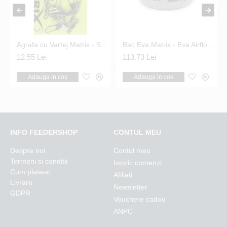
ST
Agrafa cu Vartej Matrix - Snap Link Swivels Nr.16
Bac Eva Matrix - Eva Airflow Bowls 5.0L
12.55 Lei
113.73 Lei
12
Adauga in cos
Adauga in cos
INFO FEEDERSHOP
CONTUL MEU
Despre noi
Contul meu
Termeni si conditii
Istoric comenzi
Cum platesc
Afiliati
Livrare
Newsletter
GDPR
Vouchere cadou
ANPC