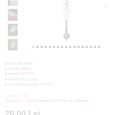
IN STOC
STOC:
Matrix
BRAND:
GFT074
MODEL:
12.00g
GREUTATE:
GFT074
COD PRODUCATOR:
0 recenzii
-
Scrie o recenzie | Parerea ta conteaza!
26.00 Lei